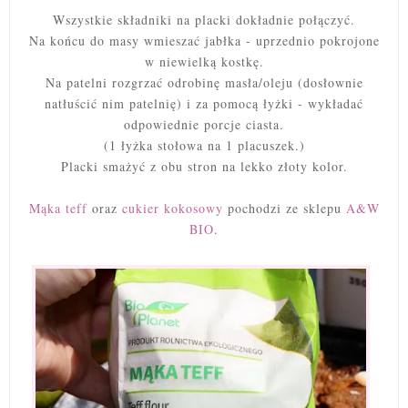
Wszystkie składniki na placki dokładnie połączyć.
Na końcu do masy wmieszać jabłka - uprzednio pokrojone
w niewielką kostkę.
Na patelni rozgrzać odrobinę masła/oleju (dosłownie
natłuścić nim patelnię) i za pomocą łyżki - wykładać
odpowiednie porcje ciasta.
(1 łyżka stołowa na 1 placuszek.)
Placki smażyć z obu stron na lekko złoty kolor.
Mąka teff
oraz
cukier kokosowy
pochodzi ze sklepu
A&W
BIO
.