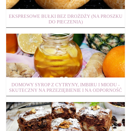
EKSPRESOWE BUŁKI BEZ DROŻDŻY (NA PROSZKU
DO PIECZENIA)
DOMOWY SYROP Z CYTRYNY, IMBIRU I MIODU -
SKUTECZNY NA PRZEZIĘBIENIE I NA ODPORNOŚĆ