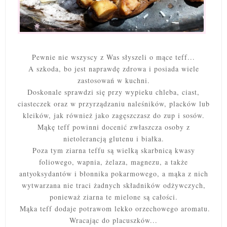
Pewnie nie wszyscy z Was słyszeli o mące teff...
A szkoda, bo jest naprawdę zdrowa i posiada wiele
zastosowań w kuchni.
Doskonale sprawdzi się przy wypieku chleba, ciast,
ciasteczek oraz w przyrządzaniu naleśników, placków lub
kleików, jak również jako zagęszczasz do zup i sosów.
Mąkę teff powinni docenić zwłaszcza osoby z
nietolerancją glutenu i białka.
Poza tym ziarna teffu są wielką skarbnicą kwasy
foliowego, wapnia, żelaza, magnezu, a także
antyoksydantów i błonnika pokarmowego, a mąka z nich
wytwarzana nie traci żadnych składników odżywczych,
ponieważ ziarna te mielone są całości.
Mąka teff dodaje potrawom lekko orzechowego aromatu.
Wracając do placuszków...