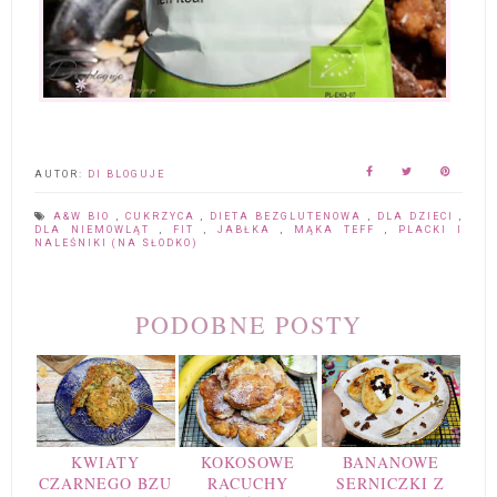
AUTOR:
DI BLOGUJE
A&W BIO
,
CUKRZYCA
,
DIETA BEZGLUTENOWA
,
DLA DZIECI
,
DLA NIEMOWLĄT
,
FIT
,
JABŁKA
,
MĄKA TEFF
,
PLACKI I
NALEŚNIKI (NA SŁODKO)
PODOBNE POSTY
KWIATY
KOKOSOWE
BANANOWE
CZARNEGO BZU
RACUCHY
SERNICZKI Z