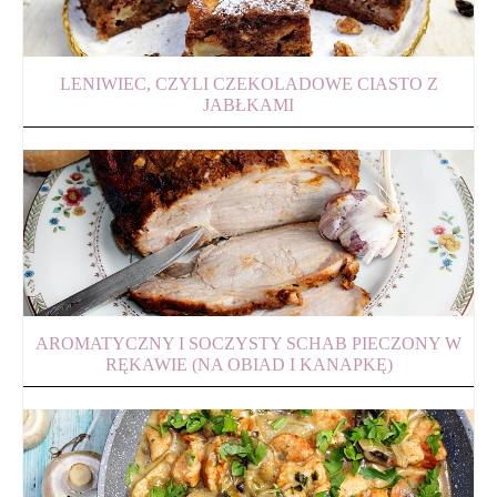
LENIWIEC, CZYLI CZEKOLADOWE CIASTO Z
JABŁKAMI
AROMATYCZNY I SOCZYSTY SCHAB PIECZONY W
RĘKAWIE (NA OBIAD I KANAPKĘ)