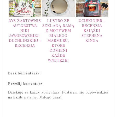
RYŚ ŻARTOWNIŚ
LUSTRO ZE
UCIEKINIER -
AUTORSTWA
SZKLANĄ RAMĄ
RECENZJA
NIKI
Z MOTYWEM
KSIĄŻKI
JAWOROWSKIEJ-
BIAŁEGO
STEPHENA
DUCHLIŃSKIEJ -
MARMURU,
KINGA
RECENZJA
KTÓRE
ODMIENI
KAŻDE
WNĘTRZE!
Brak komentarzy:
Prześlij komentarz
Dziękuję za każdy komentarz! Postaram się odpowiedzieć
na każde pytanie. Miłego dnia!