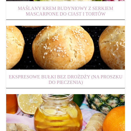
MAŚLANY KREM BUDYNIOWY Z SERKIEM
MASCARPONE DO CIAST I TORTÓW
EKSPRESOWE BUŁKI BEZ DROŻDŻY (NA PROSZKU
DO PIECZENIA)