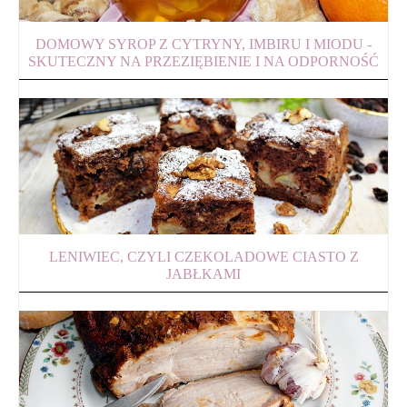
DOMOWY SYROP Z CYTRYNY, IMBIRU I MIODU -
SKUTECZNY NA PRZEZIĘBIENIE I NA ODPORNOŚĆ
LENIWIEC, CZYLI CZEKOLADOWE CIASTO Z
JABŁKAMI