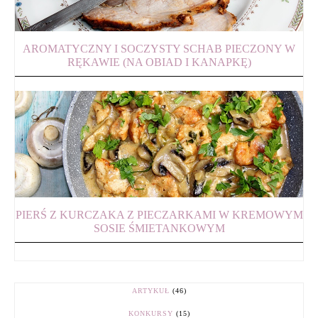
AROMATYCZNY I SOCZYSTY SCHAB PIECZONY W
RĘKAWIE (NA OBIAD I KANAPKĘ)
PIERŚ Z KURCZAKA Z PIECZARKAMI W KREMOWYM
SOSIE ŚMIETANKOWYM
ARTYKUŁ
(46)
KONKURSY
(15)