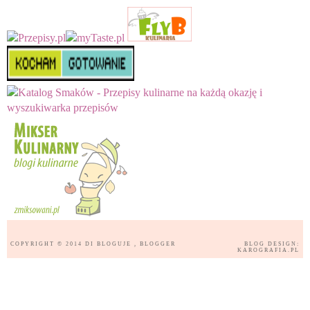
COPYRIGHT © 2014
DI BLOGUJE
, BLOGGER
BLOG DESIGN:
KAROGRAFIA.PL