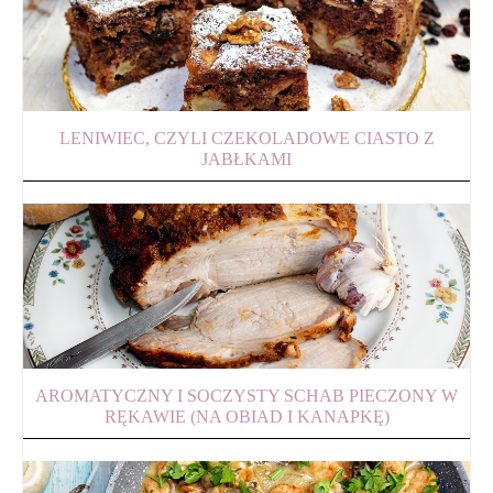
LENIWIEC, CZYLI CZEKOLADOWE CIASTO Z
JABŁKAMI
AROMATYCZNY I SOCZYSTY SCHAB PIECZONY W
RĘKAWIE (NA OBIAD I KANAPKĘ)