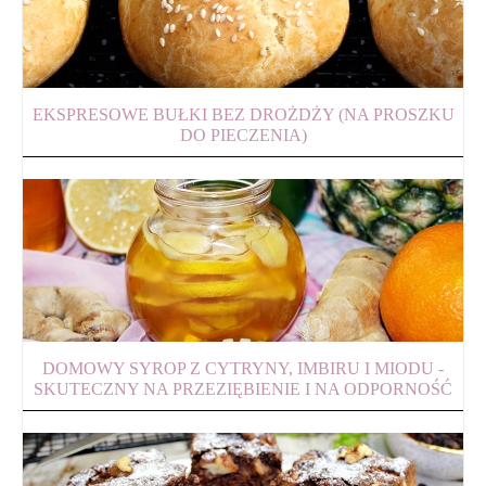
EKSPRESOWE BUŁKI BEZ DROŻDŻY (NA PROSZKU
DO PIECZENIA)
DOMOWY SYROP Z CYTRYNY, IMBIRU I MIODU -
SKUTECZNY NA PRZEZIĘBIENIE I NA ODPORNOŚĆ