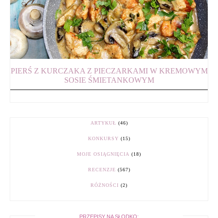
PIERŚ Z KURCZAKA Z PIECZARKAMI W KREMOWYM
SOSIE ŚMIETANKOWYM
ARTYKUŁ
(46)
KONKURSY
(15)
MOJE OSIĄGNIĘCIA
(18)
RECENZJE
(567)
RÓŻNOŚCI
(2)
PRZEPISY NA SŁODKO: