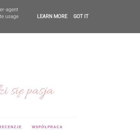
ser-agent
ate usage
LEARN MORE
GOT IT
RECENZJE
WSPÓŁPRACA