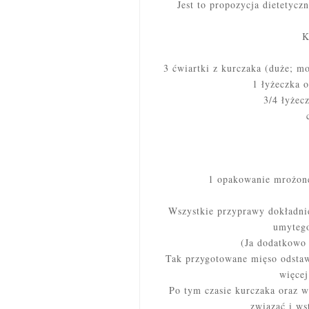
Jest to propozycja dietetycz
K
3 ćwiartki z kurczaka (duże; m
1 łyżeczka o
3/4 łyżec
1 opakowanie mrożone
Wszystkie przyprawy dokładnie
umytego
(Ja dodatkowo ć
Tak przygotowane mięso odsta
więcej
Po tym czasie kurczaka oraz w
związać i ws