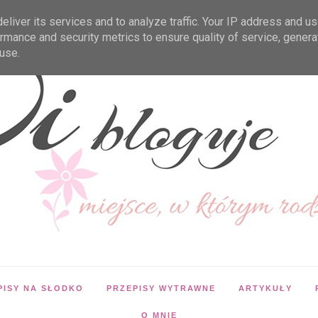
liver its services and to analyze traffic. Your IP address and u
rmance and security metrics to ensure quality of service, gener
use.
PISY NA SŁODKO
PRZEPISY WYTRAWNE
ARTYKUŁY
O MNIE