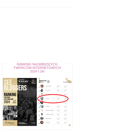
RANKING NAJWIĘKSZYCH
TWÓRCÓW INTERNETOWYCH
2024 I JA!