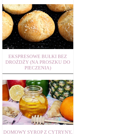
EKSPRESOWE BUŁKI BEZ
DROŻDŻY (NA PROSZKU DO
PIECZENIA)
DOMOWY SYROP Z CYTRYNY,