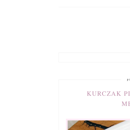
p
KURCZAK P
M