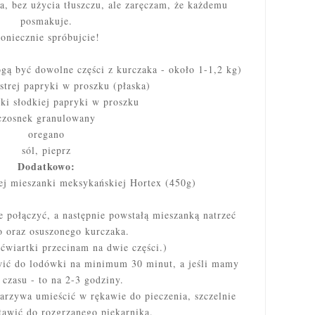
na, bez użycia tłuszczu, ale zaręczam, że każdemu
posmakuje.
oniecznie spróbujcie!
ogą być dowolne części z kurczaka - około 1-1,2 kg)
strej papryki w proszku (płaska)
zki słodkiej papryki w proszku
czosnek granulowany
oregano
sól, pieprz
Dodatkowo:
j mieszanki meksykańskiej Hortex (450g)
 połączyć, a następnie powstałą mieszanką natrzeć
 oraz osuszonego kurczaka.
wiartki przecinam na dwie części.)
wić do lodówki na minimum 30 minut, a jeśli mamy
 czasu - to na 2-3 godziny.
arzywa umieścić w rękawie do pieczenia, szczelnie
tawić do rozgrzanego piekarnika.