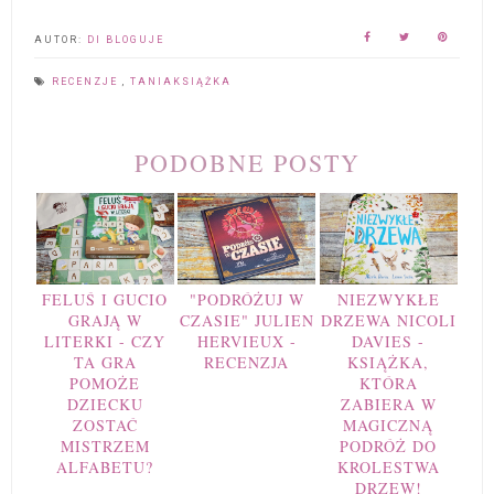
AUTOR:
DI BLOGUJE
RECENZJE
,
TANIAKSIĄŻKA
PODOBNE POSTY
FELUŚ I GUCIO
"PODRÓŻUJ W
NIEZWYKŁE
GRAJĄ W
CZASIE" JULIEN
DRZEWA NICOLI
LITERKI - CZY
HERVIEUX -
DAVIES -
TA GRA
RECENZJA
KSIĄŻKA,
POMOŻE
KTÓRA
DZIECKU
ZABIERA W
ZOSTAĆ
MAGICZNĄ
MISTRZEM
PODRÓŻ DO
ALFABETU?
KROLESTWA
DRZEW!