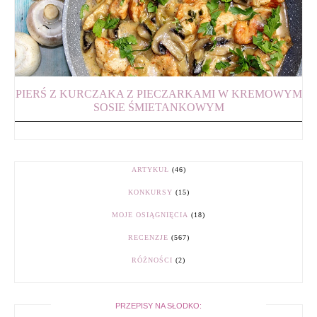
PIERŚ Z KURCZAKA Z PIECZARKAMI W KREMOWYM
SOSIE ŚMIETANKOWYM
ARTYKUŁ
(46)
KONKURSY
(15)
MOJE OSIĄGNIĘCIA
(18)
RECENZJE
(567)
RÓŻNOŚCI
(2)
PRZEPISY NA SŁODKO: