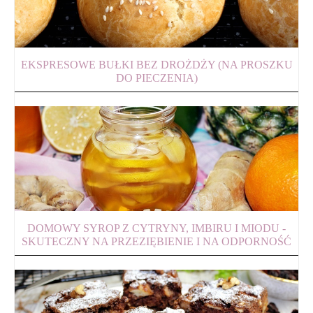
EKSPRESOWE BUŁKI BEZ DROŻDŻY (NA PROSZKU
DO PIECZENIA)
DOMOWY SYROP Z CYTRYNY, IMBIRU I MIODU -
SKUTECZNY NA PRZEZIĘBIENIE I NA ODPORNOŚĆ