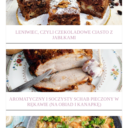
LENIWIEC, CZYLI CZEKOLADOWE CIASTO Z
JABŁKAMI
AROMATYCZNY I SOCZYSTY SCHAB PIECZONY W
RĘKAWIE (NA OBIAD I KANAPKĘ)