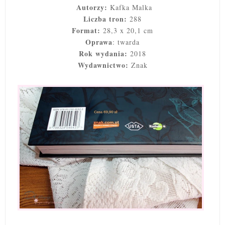
Autorzy:
Kafka Malka
Liczba tron:
288
Format:
28,3 x 20,1 cm
Oprawa
: twarda
Rok wydania:
2018
Wydawnictwo:
Znak