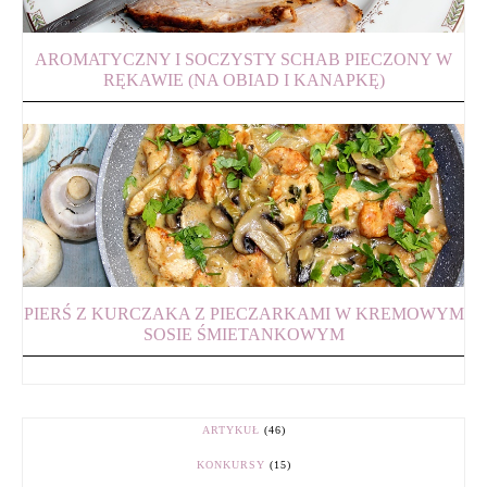
AROMATYCZNY I SOCZYSTY SCHAB PIECZONY W
RĘKAWIE (NA OBIAD I KANAPKĘ)
PIERŚ Z KURCZAKA Z PIECZARKAMI W KREMOWYM
SOSIE ŚMIETANKOWYM
ARTYKUŁ
(46)
KONKURSY
(15)