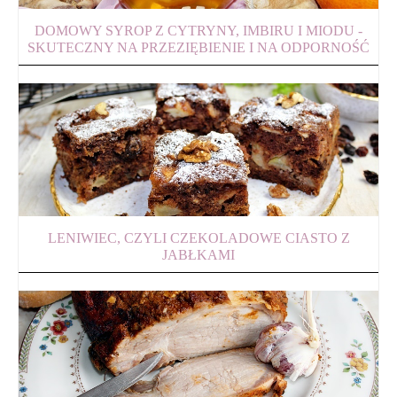
DOMOWY SYROP Z CYTRYNY, IMBIRU I MIODU -
SKUTECZNY NA PRZEZIĘBIENIE I NA ODPORNOŚĆ
LENIWIEC, CZYLI CZEKOLADOWE CIASTO Z
JABŁKAMI