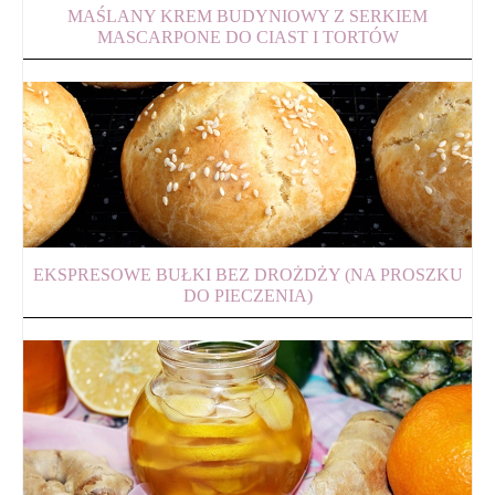
MAŚLANY KREM BUDYNIOWY Z SERKIEM
MASCARPONE DO CIAST I TORTÓW
EKSPRESOWE BUŁKI BEZ DROŻDŻY (NA PROSZKU
DO PIECZENIA)