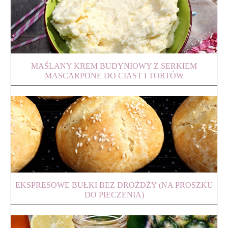
MAŚLANY KREM BUDYNIOWY Z SERKIEM
MASCARPONE DO CIAST I TORTÓW
EKSPRESOWE BUŁKI BEZ DROŻDŻY (NA PROSZKU
DO PIECZENIA)