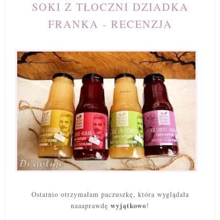
SOKI Z TŁOCZNI DZIADKA
FRANKA - RECENZJA
Ostatnio otrzymałam paczuszkę, która wyglądała
wyjątkowo
naaaprawdę
!