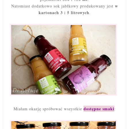
w
Natomiast dodatkowo sok jabłkowy produkowany jest
kartonach 3
5 litrowych
i
.
dostępne smaki
Miałam okazję spróbować wszystkie
: