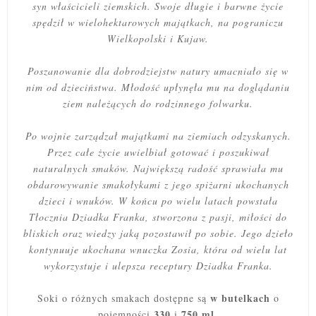
syn właścicieli ziemskich. Swoje długie i barwne życie
spędził w wielohektarowych majątkach, na pograniczu
Wielkopolski i Kujaw.
Poszanowanie dla dobrodziejstw natury umacniało się w
nim od dzieciństwa. Młodość upłynęła mu na doglądaniu
ziem należących do rodzinnego folwarku.
Po wojnie zarządzał majątkami na ziemiach odzyskanych.
Przez całe życie uwielbiał gotować i poszukiwał
naturalnych smaków. Największą radość sprawiała mu
obdarowywanie smakołykami z jego spiżarni ukochanych
dzieci i wnuków. W końcu po wielu latach powstała
Tłocznia Dziadka Franka, stworzona z pasji, miłości do
bliskich oraz wiedzy jaką pozostawił po sobie. Jego dzieło
kontynuuje ukochana wnuczka Zosia, która od wielu lat
wykorzystuje i ulepsza receptury Dziadka Franka.
w butelkach
Soki o różnych smakach dostępne są
o
330
750 ml
pojemności
i
.