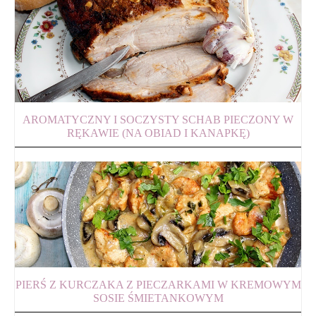
AROMATYCZNY I SOCZYSTY SCHAB PIECZONY W
RĘKAWIE (NA OBIAD I KANAPKĘ)
PIERŚ Z KURCZAKA Z PIECZARKAMI W KREMOWYM
SOSIE ŚMIETANKOWYM