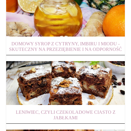
DOMOWY SYROP Z CYTRYNY, IMBIRU I MIODU -
SKUTECZNY NA PRZEZIĘBIENIE I NA ODPORNOŚĆ
LENIWIEC, CZYLI CZEKOLADOWE CIASTO Z
JABŁKAMI