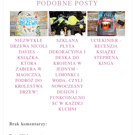
PODOBNE POSTY
NIEZWYKŁE
SZKLANA
UCIEKINIER -
DRZEWA NICOLI
PŁYTA
RECENZJA
DAVIES -
DEKORACYJNA I
KSIĄŻKI
KSIĄŻKA,
DESKA DO
STEPHENA
KTÓRA
KROJENIA W
KINGA
ZABIERA W
JEDNYM -
MAGICZNĄ
LIMONKI I
PODRÓŻ DO
WODA, CZYLI
KROLESTWA
NOWOCZESNY
DRZEW!
DESIGN I
FUNKCONALNO
ŚĆ W KAŻDEJ
KUCHNI
Brak komentarzy: