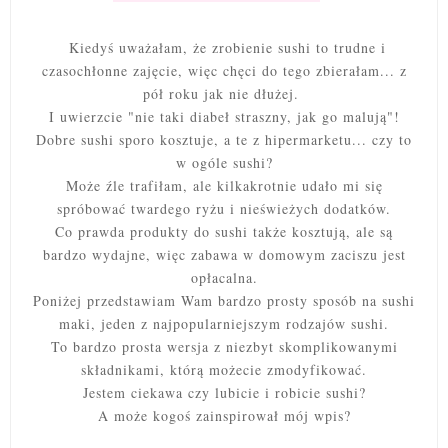
Kiedyś uważałam, że zrobienie sushi to trudne i
czasochłonne zajęcie, więc chęci do tego zbierałam... z
pół roku jak nie dłużej.
I uwierzcie "nie taki diabeł straszny, jak go malują"!
Dobre sushi sporo kosztuje, a te z hipermarketu... czy to
w ogóle sushi?
Może źle trafiłam, ale kilkakrotnie udało mi się
spróbować twardego ryżu i nieświeżych dodatków.
Co prawda produkty do sushi także kosztują, ale są
bardzo wydajne, więc zabawa w domowym zaciszu jest
opłacalna.
Poniżej przedstawiam Wam bardzo prosty sposób na sushi
maki, jeden z najpopularniejszym rodzajów sushi.
To bardzo prosta wersja z niezbyt skomplikowanymi
składnikami, którą możecie zmodyfikować.
Jestem ciekawa czy lubicie i robicie sushi?
A może kogoś zainspirował mój wpis?