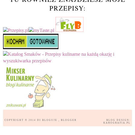
PRZEPISY:
COPYRIGHT © 2014
DI BLOGUJE
, BLOGGER
BLOG DESIGN:
KAROGRAFIA.PL