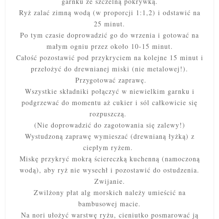
garnku ze szczelną pokrywką.
Ryż zalać zimną wodą (w proporcji 1:1,2) i odstawić na
25 minut.
Po tym czasie doprowadzić go do wrzenia i gotować na
małym ogniu przez około 10-15 minut.
Całość pozostawić pod przykryciem na kolejne 15 minut i
przełożyć do drewnianej miski (nie metalowej!).
Przygotować zaprawę.
Wszystkie składniki połączyć w niewielkim garnku i
podgrzewać do momentu aż cukier i sól całkowicie się
rozpuszczą.
(Nie doprowadzić do zagotowania się zalewy!)
Wystudzoną zaprawę wymieszać (drewnianą łyżką) z
ciepłym ryżem.
Miskę przykryć mokrą ściereczką kuchenną (namoczoną
wodą), aby ryż nie wysechł i pozostawić do ostudzenia.
Zwijanie.
Zwilżony płat alg morskich należy umieścić na
bambusowej macie.
Na nori ułożyć warstwę ryżu, cieniutko posmarować ją