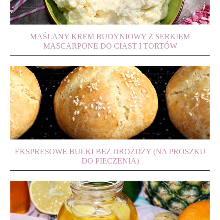
MAŚLANY KREM BUDYNIOWY Z SERKIEM
MASCARPONE DO CIAST I TORTÓW
EKSPRESOWE BUŁKI BEZ DROŻDŻY (NA PROSZKU
DO PIECZENIA)