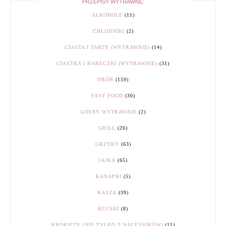
PRZEPISY WYTRAWNE:
ALKOHOLE
(11)
CHŁODNIKI
(2)
CIASTA I TARTY (WYTRAWNIE)
(14)
CIASTKA I BABECZKI (WYTRAWNIE)
(31)
DRÓB
(159)
FAST FOOD
(30)
GOFRY WYTRAWNIE
(2)
GRILL
(26)
GRZYBY
(63)
JAJKA
(65)
KANAPKI
(5)
KASZA
(39)
KLUSKI
(8)
KROKIETY (NIE TYLKO Z NALEŚNIKÓW)
(11)