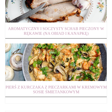
AROMATYCZNY I SOCZYSTY SCHAB PIECZONY W
RĘKAWIE (NA OBIAD I KANAPKĘ)
PIERŚ Z KURCZAKA Z PIECZARKAMI W KREMOWYM
SOSIE ŚMIETANKOWYM