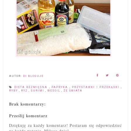
AUTOR:
DI BLOGUJE
DIETA BEZMIĘSNA
,
PAPRYKA
,
PRZYSTAWKI I PRZEKĄSKI
,
RYBY
,
RYŻ
,
SURIMI
,
WESOIL
,
ZE ŚWIATA
Brak komentarzy:
Prześlij komentarz
Dziękuję za każdy komentarz! Postaram się odpowiedzieć
na każde pytanie. Miłego dnia!