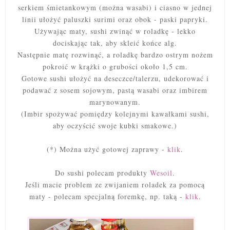
serkiem śmietankowym (można wasabi) i ciasno w jednej
linii ułożyć paluszki surimi oraz obok - paski papryki.
Używając maty, sushi zwinąć w roladkę - lekko
dociskając tak, aby skleić końce alg.
Następnie matę rozwinąć, a roladkę bardzo ostrym nożem
pokroić w krążki o grubości około 1,5 cm.
Gotowe sushi ułożyć na deseczce/talerzu, udekorować i
podawać z sosem sojowym, pastą wasabi oraz imbirem
marynowanym.
(Imbir spożywać pomiędzy kolejnymi kawałkami sushi,
aby oczyścić swoje kubki smakowe.)
(*) Można użyć gotowej zaprawy -
klik
.
Do sushi polecam produkty
Wesoil
.
Jeśli macie problem ze zwijaniem roladek za pomocą
maty - polecam specjalną foremkę, np. taką -
klik
.