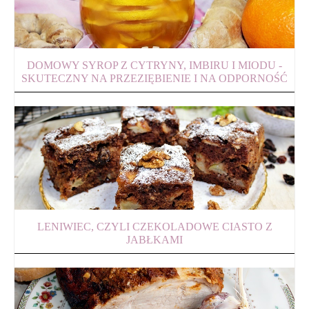
DOMOWY SYROP Z CYTRYNY, IMBIRU I MIODU -
SKUTECZNY NA PRZEZIĘBIENIE I NA ODPORNOŚĆ
LENIWIEC, CZYLI CZEKOLADOWE CIASTO Z
JABŁKAMI