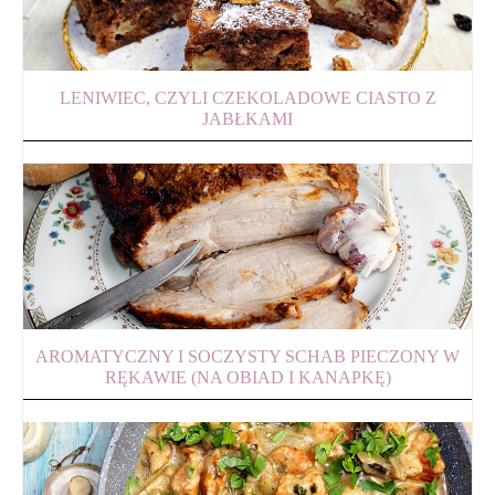
LENIWIEC, CZYLI CZEKOLADOWE CIASTO Z
JABŁKAMI
AROMATYCZNY I SOCZYSTY SCHAB PIECZONY W
RĘKAWIE (NA OBIAD I KANAPKĘ)