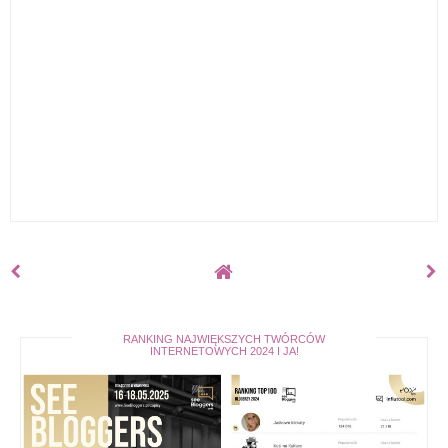
RANKING NAJWIĘKSZYCH TWÓRCÓW
INTERNETOWYCH 2024 I JA!