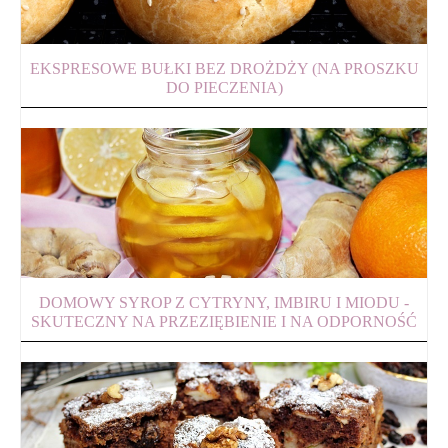
EKSPRESOWE BUŁKI BEZ DROŻDŻY (NA PROSZKU
DO PIECZENIA)
DOMOWY SYROP Z CYTRYNY, IMBIRU I MIODU -
SKUTECZNY NA PRZEZIĘBIENIE I NA ODPORNOŚĆ