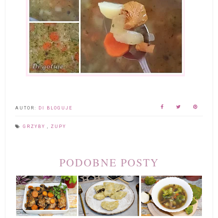
AUTOR:
DI BLOGUJE
GRZYBY
,
ZUPY
PODOBNE POSTY