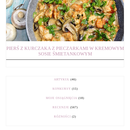
PIERŚ Z KURCZAKA Z PIECZARKAMI W KREMOWYM
SOSIE ŚMIETANKOWYM
ARTYKUŁ
(46)
KONKURSY
(15)
MOJE OSIĄGNIĘCIA
(18)
RECENZJE
(567)
RÓŻNOŚCI
(2)