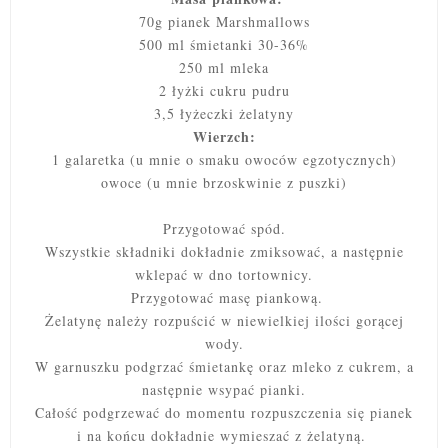
70g pianek Marshmallows
500 ml śmietanki 30-36%
250 ml mleka
2 łyżki cukru pudru
3,5 łyżeczki żelatyny
Wierzch:
1 galaretka (u mnie o smaku owoców egzotycznych)
owoce (u mnie brzoskwinie z puszki)
Przygotować spód.
Wszystkie składniki dokładnie zmiksować, a następnie
wklepać w dno tortownicy.
Przygotować masę piankową.
Żelatynę należy rozpuścić w niewielkiej ilości gorącej
wody.
W garnuszku podgrzać śmietankę oraz mleko z cukrem, a
następnie wsypać pianki.
Całość podgrzewać do momentu rozpuszczenia się pianek
i na końcu dokładnie wymieszać z żelatyną.