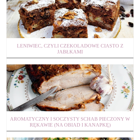
LENIWIEC, CZYLI CZEKOLADOWE CIASTO Z
JABŁKAMI
AROMATYCZNY I SOCZYSTY SCHAB PIECZONY W
RĘKAWIE (NA OBIAD I KANAPKĘ)