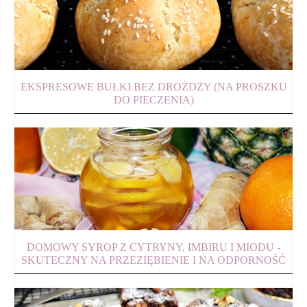
EKSPRESOWE BUŁKI BEZ DROŻDŻY (NA PROSZKU
DO PIECZENIA)
DOMOWY SYROP Z CYTRYNY, IMBIRU I MIODU -
SKUTECZNY NA PRZEZIĘBIENIE I NA ODPORNOŚĆ