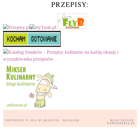
PRZEPISY:
COPYRIGHT © 2014
DI BLOGUJE
, BLOGGER
BLOG DESIGN:
KAROGRAFIA.PL