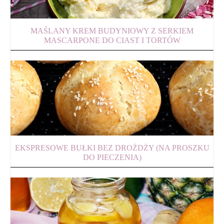
MAŚLANY KREM BUDYNIOWY Z SERKIEM
MASCARPONE DO CIAST I TORTÓW
EKSPRESOWE BUŁKI BEZ DROŻDŻY (NA PROSZKU
DO PIECZENIA)