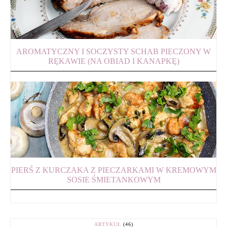
AROMATYCZNY I SOCZYSTY SCHAB PIECZONY W
RĘKAWIE (NA OBIAD I KANAPKĘ)
PIERŚ Z KURCZAKA Z PIECZARKAMI W KREMOWYM
SOSIE ŚMIETANKOWYM
ARTYKUŁ
(46)