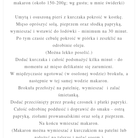
makaron (około 150-200g; wg gustu; u mnie świderki)
Umytą i osuszoną pierś z kurczaka pokroić w kostkę.
Mięso oprószyć solą, pieprzem oraz słodką
papryką
,
wymieszać i wstawić do lodówki - minimum na 30 minut.
Po tym czasie cebulę pokroić w piórka i zeszklić na
odrobinie oleju.
(Można lekko posolić.)
Dodać kurczaka i całość podsmażyć kilka minut - do
momentu aż mięso delikatnie się zarumieni.
W międzyczasie ugotować (w osolonej wodzie) brokuła,
a
następnie w tej samej wodzie makaron.
Brokuła przełożyć na patelnię, wymieszać i zalać
śmietanką.
Dodać przeciśnięty przez praskę czosnek i płatki papryki.
Całość odrobinę poddusić i doprawić do smaku -
ostrą
papryką
, ziołami prowansalskimi oraz solą z pieprzem.
Na końcu wmieszać makaron.
(Makaron można wymieszać z kurczakiem na patelni lub
nałożyć na talerze i polać sosem.)