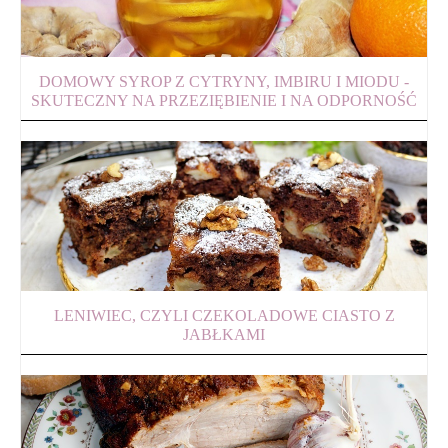
DOMOWY SYROP Z CYTRYNY, IMBIRU I MIODU -
SKUTECZNY NA PRZEZIĘBIENIE I NA ODPORNOŚĆ
LENIWIEC, CZYLI CZEKOLADOWE CIASTO Z
JABŁKAMI