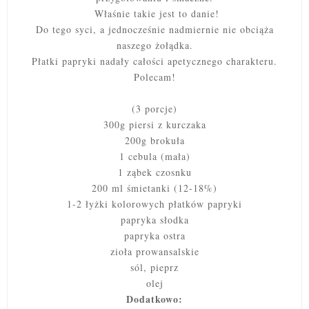
Właśnie takie jest to danie!
Do tego syci, a jednocześnie nadmiernie nie obciąża
naszego żołądka.
Płatki papryki nadały całości apetycznego charakteru.
Polecam!
(3 porcje)
300g piersi z kurczaka
200g brokuła
1 cebula (mała)
1 ząbek czosnku
200 ml śmietanki (12-18%)
1-2 łyżki kolorowych płatków papryki
papryka słodka
papryka ostra
zioła prowansalskie
sól, pieprz
olej
Dodatkowo: