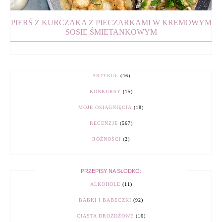
PIERŚ Z KURCZAKA Z PIECZARKAMI W KREMOWYM
SOSIE ŚMIETANKOWYM
ARTYKUŁ
(46)
KONKURSY
(15)
MOJE OSIĄGNIĘCIA
(18)
RECENZJE
(567)
RÓŻNOŚCI
(2)
PRZEPISY NA SŁODKO:
ALKOHOLE
(11)
BABKI I BABECZKI
(92)
CIASTA DROŻDŻOWE
(16)