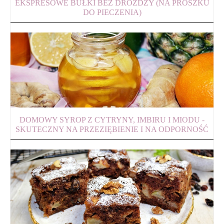
EKSPRESOWE BUŁKI BEZ DROŻDŻY (NA PROSZKU
DO PIECZENIA)
DOMOWY SYROP Z CYTRYNY, IMBIRU I MIODU -
SKUTECZNY NA PRZEZIĘBIENIE I NA ODPORNOŚĆ