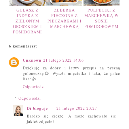
GULASZ Z
ŻEBERKA
PULPECIKI Z
INDYKA Z
PIECZONE Z
MARCHEWKĄ W
ZIELONYM
PIECZARKAMI I
SOSIE
GROSZKIEM I
MARCHEWKĄ
POMIDOROWYM
POMIDORAMI
6 komentarzy:
Unknown
21 lutego 2022 14:06
Dziękuję za dobry i łatwy przepis na pyszną
goloneczkę😋 Wyszła mięciutka i taka, że palce
lizać👍
Odpowiedz
Odpowiedzi
Di bloguje
21 lutego 2022 20:27
Bardzo się cieszę. A może zachowało się
jakieś zdjęcie?