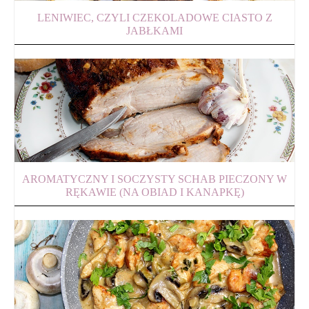
LENIWIEC, CZYLI CZEKOLADOWE CIASTO Z
JABŁKAMI
AROMATYCZNY I SOCZYSTY SCHAB PIECZONY W
RĘKAWIE (NA OBIAD I KANAPKĘ)