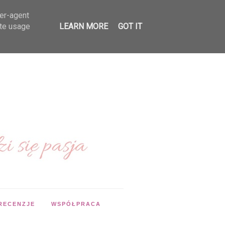
ser-agent
ate usage
LEARN MORE
GOT IT
RECENZJE
WSPÓŁPRACA