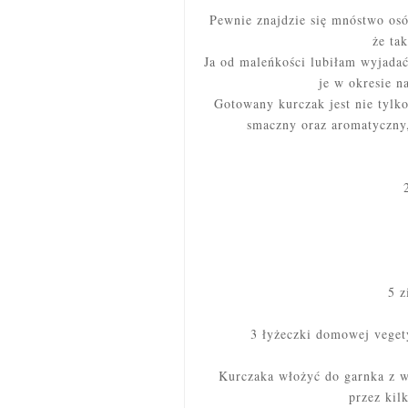
Pewnie znajdzie się mnóstwo osób
że ta
Ja od maleńkości lubiłam wyjada
je w okresie 
Gotowany kurczak jest nie tylk
smaczny oraz aromatyczny,
5 z
3 łyżeczki domowej vegety
Kurczaka włożyć do garnka z 
przez kil