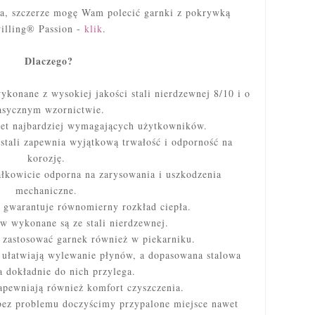
ka, szczerze mogę Wam polecić garnki z pokrywką
illing® Passion -
klik
.
Dlaczego?
ykonane z wysokiej jakości stali nierdzewnej 8/10 i o
asycznym wzornictwie.
wet najbardziej wymagających użytkowników.
stali zapewnia wyjątkową trwałość i odporność na
korozję.
ałkowicie odporna na zarysowania i uszkodzenia
mechaniczne.
gwarantuje równomierny rozkład ciepła.
 wykonane są ze stali nierdzewnej.
zastosować garnek również w piekarniku.
 ułatwiają wylewanie płynów, a dopasowana stalowa
 dokładnie do nich przylega.
apewniają również komfort czyszczenia.
bez problemu doczyścimy przypalone miejsce nawet