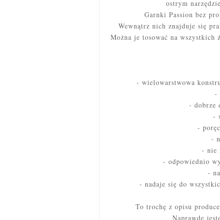
ostrym narzędzi
Garnki Passion bez pr
Wewnątrz nich znajduje się pr
Można je tosować na wszystkich ź
- wielowarstwowa konstru
-
- dobrze
-
- porę
- 
- nie
- odpowiednio wy
- n
- nadaje się do wszystki
To trochę z opisu produce
Naprawdę jest