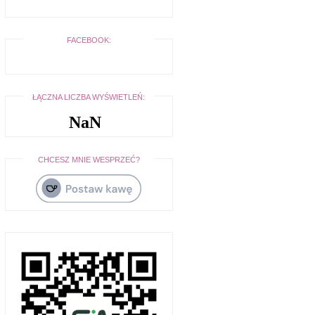
FACEBOOK:
ŁĄCZNA LICZBA WYŚWIETLEŃ:
NaN
CHCESZ MNIE WESPRZEĆ?