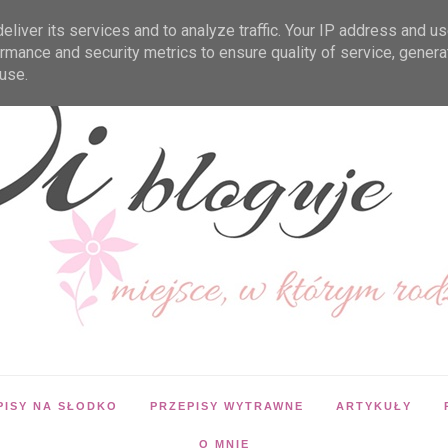
liver its services and to analyze traffic. Your IP address and u
rmance and security metrics to ensure quality of service, gener
use.
PISY NA SŁODKO
PRZEPISY WYTRAWNE
ARTYKUŁY
O MNIE