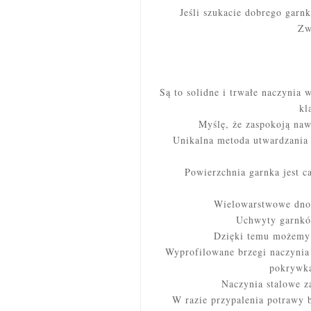
Jeśli szukacie dobrego garn
Zw
Są to solidne i trwałe naczynia w
kl
Myślę, że zaspokoją na
Unikalna metoda utwardzania 
Powierzchnia garnka jest c
Wielowarstwowe dno 
Uchwyty garnków
Dzięki temu możemy 
Wyprofilowane brzegi naczynia
pokrywka
Naczynia stalowe z
W razie przypalenia potrawy 