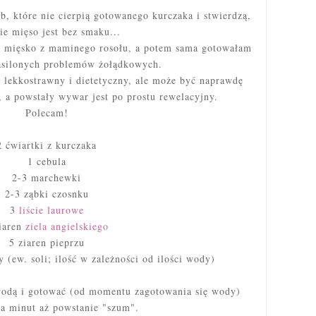
, które nie cierpią gotowanego kurczaka i stwierdzą,
kie mięso jest bez smaku...
ć mięsko z maminego rosołu, a potem sama gotowałam
nasilonych problemów żołądkowych.
o lekkostrawny i dietetyczny, ale może być naprawdę
 a powstały wywar jest po prostu rewelacyjny.
Polecam!
2 ćwiartki z kurczaka
1 cebula
2-3 marchewki
2-3 ząbki czosnku
3
liście laurowe
iaren
ziela angielskiego
5 ziaren pieprzu
 (ew. soli; ilość w zależności od ilości wody)
wodą i gotować (od momentu zagotowania się wody)
ka minut aż powstanie "szum".