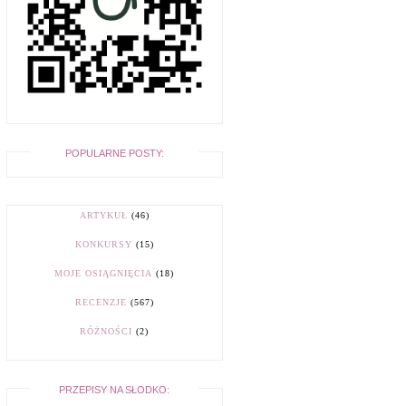
POPULARNE POSTY:
ARTYKUŁ
(46)
KONKURSY
(15)
MOJE OSIĄGNIĘCIA
(18)
RECENZJE
(567)
RÓŻNOŚCI
(2)
PRZEPISY NA SŁODKO: