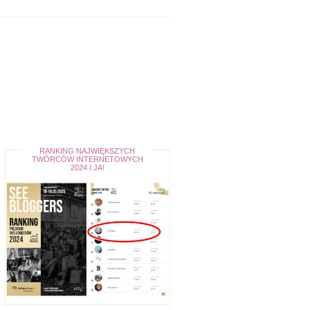
RANKING NAJWIĘKSZYCH
TWÓRCÓW INTERNETOWYCH
2024 I JA!