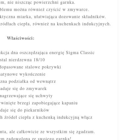
em, nie niszcząc powierzchni garnka.
oblemu można również czyścić w zmywarce.
aktyczna miarka, ułatwiająca dozowanie składników.
ródłach ciepła, również na kuchenkach indukcyjnych.
Właściwości:
kcja dna oszczędzająca energię Sigma Classic
 stal nierdzewna 18/10
 dopasowane stalowe pokrywki
 satynowe wykończenie
czna podziałka od wewnątrz
nadaje się do zmywarek
 nagrzewające się uchwyty
winięte brzegi zapobiegające kapaniu
adaje się do piekarników
ch źródeł ciepła z kuchenką indukcyjną włącz
nta, ale całkowicie ze wszystkim się zgadzam.
em zadowolona ze swojego garnka!