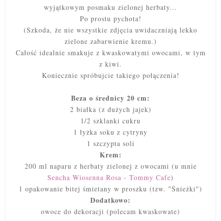
wyjątkowym posmaku zielonej herbaty...
Po prostu pychota!
(Szkoda, że nie wszystkie zdjęcia uwidaczniają lekko
zielone zabarwienie kremu.)
Całość idealnie smakuje z kwaskowatymi owocami, w tym
z kiwi.
Koniecznie spróbujcie takiego połączenia!
Beza o średnicy 20 cm:
2 białka (z dużych jajek)
1/2 szklanki cukru
1 łyżka soku z cytryny
1 szczypta soli
Krem:
200 ml naparu z herbaty zielonej z owocami (u mnie
Sencha Wiosenna Rosa - Tommy Cafe
)
1 opakowanie bitej śmietany w proszku (tzw. "Śnieżki")
Dodatkowo:
owoce do dekoracji
(polecam kwaskowate)