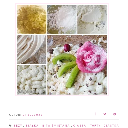
AUTOR:
DI BLOGUJE
BEZY
,
BIAŁKA
,
BITA ŚMIETANA
,
CIASTA I TORTY
,
CIASTKA