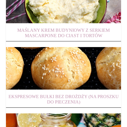
MAŚLANY KREM BUDYNIOWY Z SERKIEM
MASCARPONE DO CIAST I TORTÓW
EKSPRESOWE BUŁKI BEZ DROŻDŻY (NA PROSZKU
DO PIECZENIA)