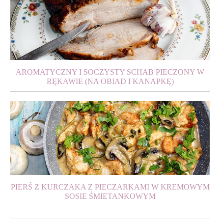
AROMATYCZNY I SOCZYSTY SCHAB PIECZONY W
RĘKAWIE (NA OBIAD I KANAPKĘ)
PIERŚ Z KURCZAKA Z PIECZARKAMI W KREMOWYM
SOSIE ŚMIETANKOWYM