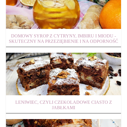
DOMOWY SYROP Z CYTRYNY, IMBIRU I MIODU -
SKUTECZNY NA PRZEZIĘBIENIE I NA ODPORNOŚĆ
LENIWIEC, CZYLI CZEKOLADOWE CIASTO Z
JABŁKAMI