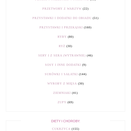
PRZETWORY Z WARZYW
(22)
PRZYSTAWKI I DODATKI DO OBIADU
(51)
PRZYSTAWKI I PRZEKĄSKI
(160)
RYBY
(80)
RYŻ
(30)
SERY I Z SERA (WYTRAWNIE)
(46)
SOSY I INNE DODATKI
(9)
SURÓWKI I SAŁATKI
(144)
WYROBY Z MIĘSA
(30)
ZIEMNIAKI
(41)
ZUPY
(69)
DIETY I CHOROBY:
CUKRZYCA
(155)