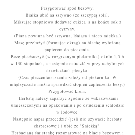
Przygotować spód bezowy.
Białka ubić na sztywno (ze szczyptą soli).
Miksując stopniowo dodawać cukier, a na końcu sok z
cytryny.
(Piana powinna być sztywna, lśniąca i nieco miękka.)
Masę przełożyć (formując okrąg) na blachę wyłożoną
papierem do pieczenia.
Bezę piec/suszyć
(w rozgrzanym piekarniku)
około 1,5 h
w 130 stopniach, a następnie ostudzić w przy uchylonych
drzwiczkach piecyka.
(Czas pieczenia/suszenia zależy od piekarnika. W
międzyczasie można sprawdzać stopień zapieczenia bezy.)
Przygotować krem.
Herbatę należy zaparzyć zgodnie ze wskazówkami
umieszczonymi na opakowaniu i po ostudzeniu schłodzić
w lodówce.
Następnie napar przecedzić (jeśli nie używacie herbaty
ekspresowej) i ubić ze "Śnieżką".
Herbacianą śmietankę
rozsmarować na blacie bezowym i