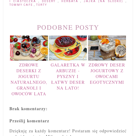
I CIASTECZKA
,
DESERY
,
HERBATA
,
JAJKA (NA SŁODKO)
,
TOMMY CAFE
,
TORTY
PODOBNE POSTY
ZDROWE
GALARETKA W
ZDROWY DESER
DESERKI Z
ARBUZIE -
JOGURTOWY Z
JOGURTU
PYSZNY I
OWOCAMI
NATURALNEGO,
ŁATWY DESER
EGOTYCZNYMI
GRANOLI I
NA LATO!
OWOCÓW LATA
Brak komentarzy:
Prześlij komentarz
Dziękuję za każdy komentarz! Postaram się odpowiedzieć