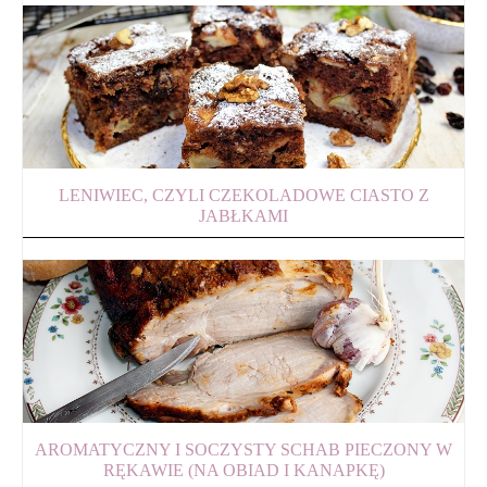
LENIWIEC, CZYLI CZEKOLADOWE CIASTO Z
JABŁKAMI
AROMATYCZNY I SOCZYSTY SCHAB PIECZONY W
RĘKAWIE (NA OBIAD I KANAPKĘ)