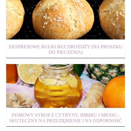
EKSPRESOWE BUŁKI BEZ DROŻDŻY (NA PROSZKU
DO PIECZENIA)
DOMOWY SYROP Z CYTRYNY, IMBIRU I MIODU -
SKUTECZNY NA PRZEZIĘBIENIE I NA ODPORNOŚĆ