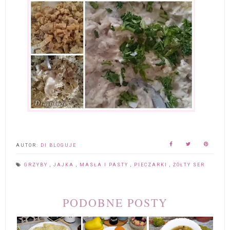
AUTOR:
DI BLOGUJE
GRZYBY
,
JAJKA
,
MASŁA I PASTY
,
PIECZARKI
,
ŻÓŁTY SER
PODOBNE POSTY