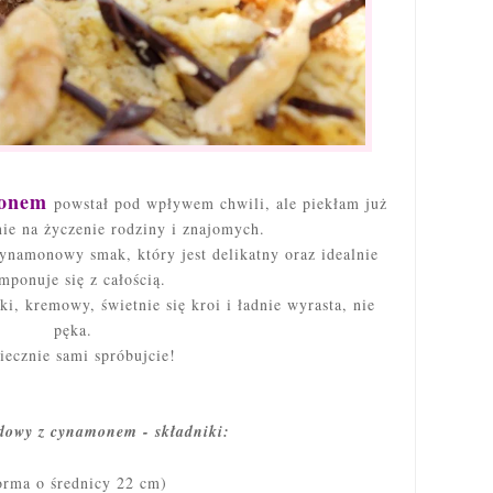
monem
powstał pod wpływem chwili, ale piekłam już
nie na życzenie rodziny i znajomych.
namonowy smak, który jest delikatny oraz idealnie
mponuje się z całością.
ki, kremowy, świetnie się kroi i ładnie wyrasta, nie
pęka.
iecznie sami spróbujcie!
dowy z cynamonem - składniki:
orma o średnicy 22 cm)