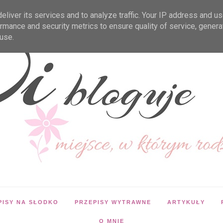
liver its services and to analyze traffic. Your IP address and u
rmance and security metrics to ensure quality of service, gener
use.
PISY NA SŁODKO
PRZEPISY WYTRAWNE
ARTYKUŁY
O MNIE