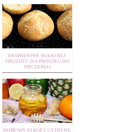
EKSPRESOWE BUŁKI BEZ
DROŻDŻY (NA PROSZKU DO
PIECZENIA)
DOMOWY SYROP Z CYTRYNY,