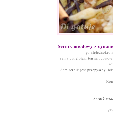
Sernik miodowy z cyna
go niejednokrot
Sama uwielbiam ten miodowo-cy
ko
Sam sernik jest przepyszny, lek
Kon
Sernik mio
(F