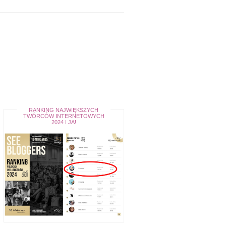
RANKING NAJWIĘKSZYCH
TWÓRCÓW INTERNETOWYCH
2024 I JA!