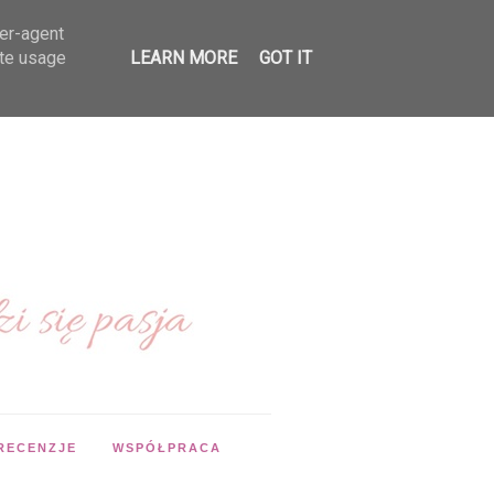
ser-agent
ate usage
LEARN MORE
GOT IT
RECENZJE
WSPÓŁPRACA