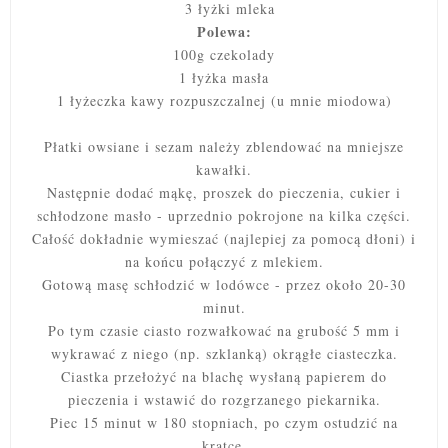
3 łyżki mleka
Polewa:
100g czekolady
1 łyżka masła
1 łyżeczka kawy rozpuszczalnej (u mnie miodowa)
Płatki owsiane i sezam należy zblendować na mniejsze
kawałki.
Następnie dodać mąkę, proszek do pieczenia, cukier i
schłodzone masło - uprzednio pokrojone na kilka części.
Całość dokładnie wymieszać (najlepiej za pomocą dłoni) i
na końcu połączyć z mlekiem.
Gotową masę schłodzić w lodówce - przez około 20-30
minut.
Po tym czasie ciasto rozwałkować na grubość 5 mm i
wykrawać z niego (np. szklanką) okrągłe ciasteczka.
Ciastka przełożyć na blachę wysłaną papierem do
pieczenia i wstawić do rozgrzanego piekarnika.
Piec 15 minut w 180 stopniach, po czym ostudzić na
kratce.