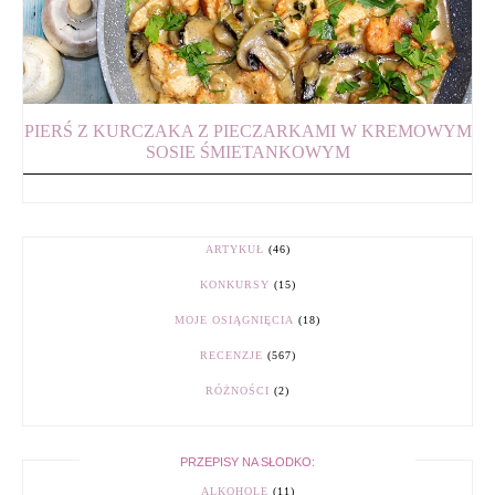
PIERŚ Z KURCZAKA Z PIECZARKAMI W KREMOWYM
SOSIE ŚMIETANKOWYM
ARTYKUŁ
(46)
KONKURSY
(15)
MOJE OSIĄGNIĘCIA
(18)
RECENZJE
(567)
RÓŻNOŚCI
(2)
PRZEPISY NA SŁODKO:
ALKOHOLE
(11)