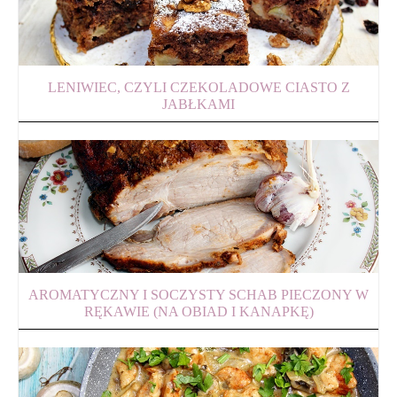
LENIWIEC, CZYLI CZEKOLADOWE CIASTO Z
JABŁKAMI
AROMATYCZNY I SOCZYSTY SCHAB PIECZONY W
RĘKAWIE (NA OBIAD I KANAPKĘ)