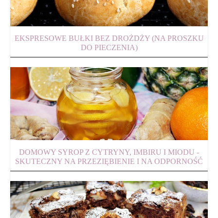
EKSPRESOWE BUŁKI BEZ DROŻDŻY (NA PROSZKU
DO PIECZENIA)
DOMOWY SYROP Z CYTRYNY, IMBIRU I MIODU -
SKUTECZNY NA PRZEZIĘBIENIE I NA ODPORNOŚĆ