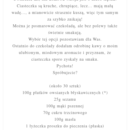
Ciasteczka są kruche, chrupiące, lecz... mają małą
wadę..., a mianowicie strasznie kuszą, więc tym samym
za szybko znikają!
Można je posmarować czekoladą, ale bez polewy także
świetnie smakują.
Wybór tej opcji pozostawiam dla Was.
Ostatnio do czekolady dodałam odrobinę kawy o moim
ulubionym, miodowym aromacie i przyznam, że
ciasteczka sporo zyskały na smaku.
Pychota!
Spróbujecie?
(około 30 sztuk)
100g płatków owsianych błyskawicznych (*)
25g sezamu
100g mąki pszennej
70g cukru trzcinowego
100g masła
1 łyżeczka proszku do pieczenia (płaska)