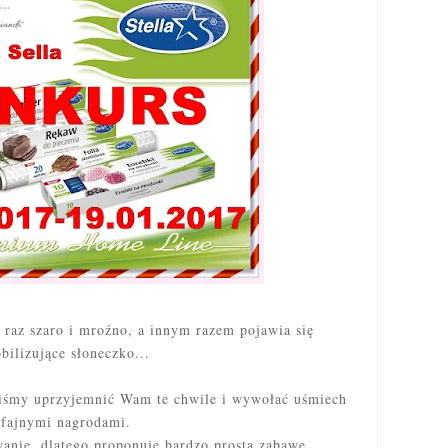
raz szaro i mroźno, a innym razem pojawia się
bilizujące słoneczko...
iśmy uprzyjemnić Wam te chwile i wywołać uśmiech
fajnymi nagrodami.
nie, dlatego proponuję bardzo prostą zabawę.