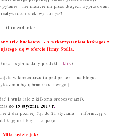
 pytanie - nie musicie mi pisać długich wypracowań.
kreatywność i ciekawy pomysł!
O to zadanie:
ny trik kuchenny - z wykorzystaniem któregoś z
jącego się w ofercie firmy Stella.
klik
rknąć i wybrać dany produkt -
)
ajcie w komentarzu tu pod postem - na blogu.
zgłoszenia będą brane pod uwagę.)
1 wpis
odać
(ale z kilkoma propozycjami).
19 stycznia 2017 r
.
czas
do
e 2 dni później (tj. do 21 stycznia) - informację o
blikuję na blogu i fanpage.
Miło będzie jak: