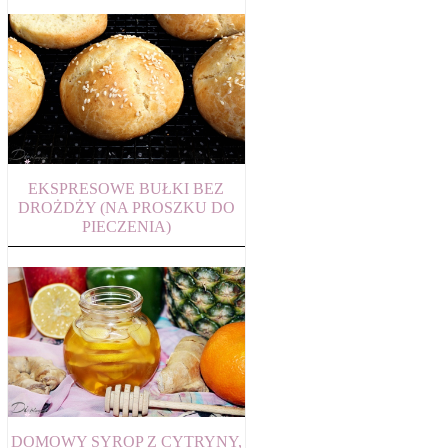
EKSPRESOWE BUŁKI BEZ
DROŻDŻY (NA PROSZKU DO
PIECZENIA)
DOMOWY SYROP Z CYTRYNY,