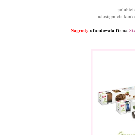
- polubic
- udostępnicie konk
Nagrody
ufundowała firma
St