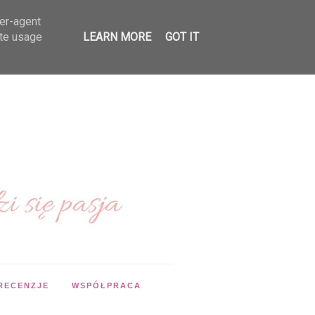
ser-agent
ate usage
LEARN MORE
GOT IT
RECENZJE
WSPÓŁPRACA