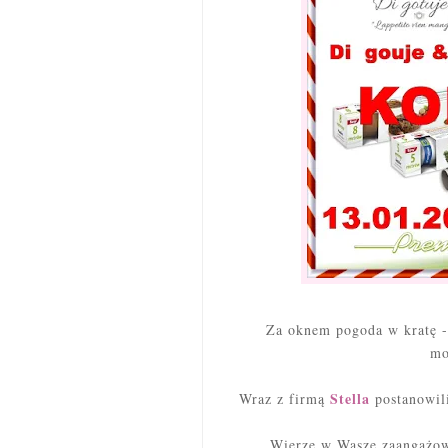
Za oknem pogoda w kratę - 
mo
Stella
Wraz z firmą
postanowil
Wierzę w Wasze zaangażowa