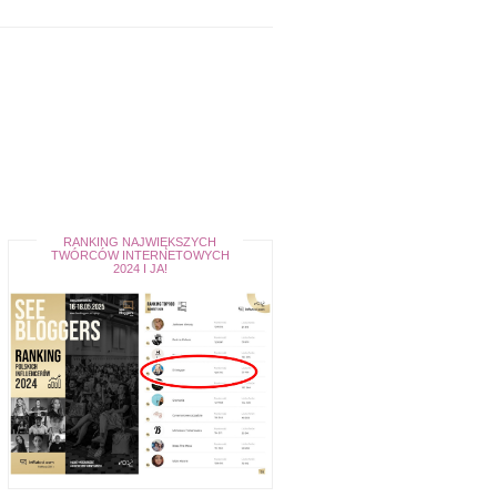
RANKING NAJWIĘKSZYCH
TWÓRCÓW INTERNETOWYCH
2024 I JA!