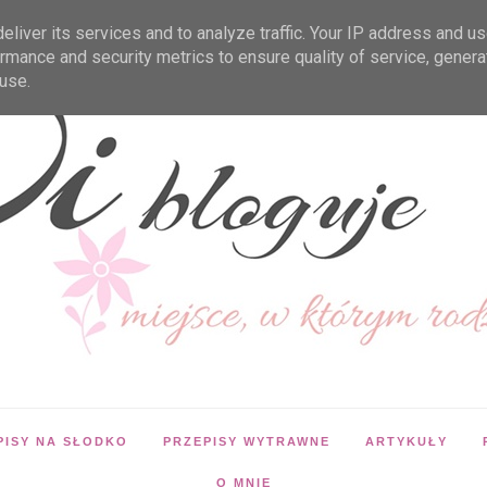
liver its services and to analyze traffic. Your IP address and u
rmance and security metrics to ensure quality of service, gener
use.
PISY NA SŁODKO
PRZEPISY WYTRAWNE
ARTYKUŁY
O MNIE