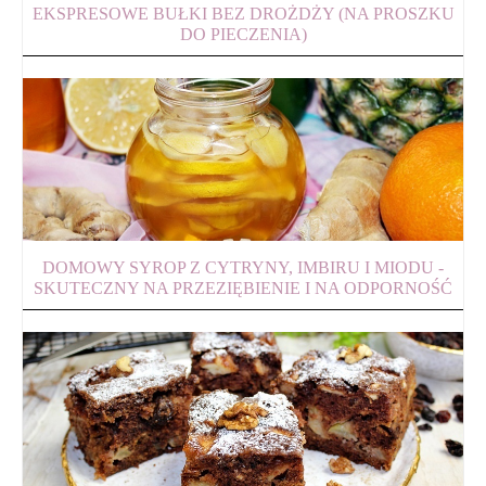
EKSPRESOWE BUŁKI BEZ DROŻDŻY (NA PROSZKU
DO PIECZENIA)
DOMOWY SYROP Z CYTRYNY, IMBIRU I MIODU -
SKUTECZNY NA PRZEZIĘBIENIE I NA ODPORNOŚĆ