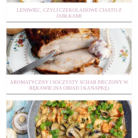
LENIWIEC, CZYLI CZEKOLADOWE CIASTO Z
JABŁKAMI
AROMATYCZNY I SOCZYSTY SCHAB PIECZONY W
RĘKAWIE (NA OBIAD I KANAPKĘ)