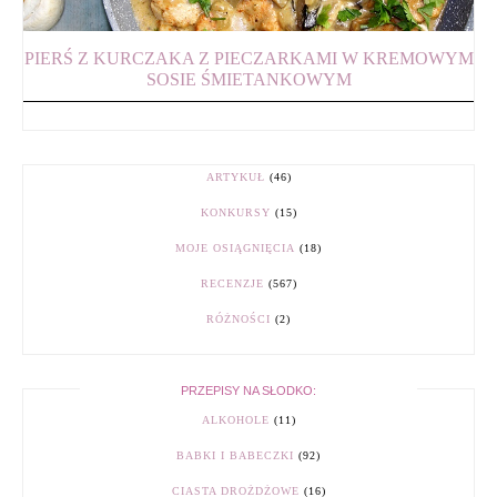
PIERŚ Z KURCZAKA Z PIECZARKAMI W KREMOWYM
SOSIE ŚMIETANKOWYM
ARTYKUŁ
(46)
KONKURSY
(15)
MOJE OSIĄGNIĘCIA
(18)
RECENZJE
(567)
RÓŻNOŚCI
(2)
PRZEPISY NA SŁODKO:
ALKOHOLE
(11)
BABKI I BABECZKI
(92)
CIASTA DROŻDŻOWE
(16)