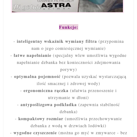
Funkcje:
inteligentny wskaźnik wymiany filtra
-
(przypomina
nam o jego comiesięcznej wymianie)
łatwe napełnianie
-
(specjalny wlew umożliwia wygodne
napełnianie dzbanka bez konieczności zdejmowania
porywy)
optymalna pojemność
-
(pozwala uzyskać wystarczającą
ilość smacznej i zdrowej wody)
ergonomiczna rączka
-
(ułatwia przenoszenie i
utrzymanie w dłoni)
antypoślizgowa podkładka
-
(zapewnia stabilność
dzbanka)
kompaktowy rozmiar
-
(umożliwia przechowywanie
dzbanka z wodą w drzwiach lodówki)
wygodne czyszczenie
-
(można go myć w zmywarce - bez