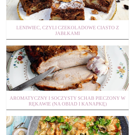
LENIWIEC, CZYLI CZEKOLADOWE CIASTO Z
JABŁKAMI
AROMATYCZNY I SOCZYSTY SCHAB PIECZONY W
RĘKAWIE (NA OBIAD I KANAPKĘ)