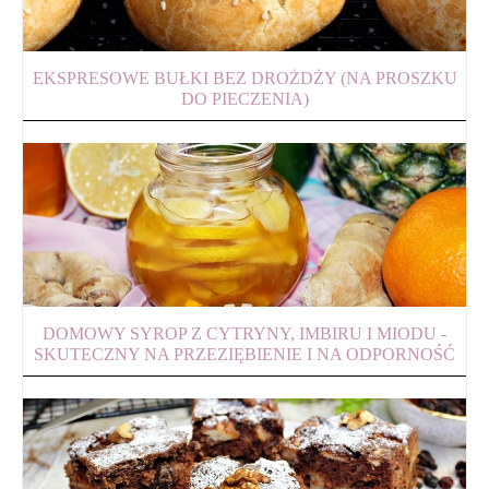
EKSPRESOWE BUŁKI BEZ DROŻDŻY (NA PROSZKU
DO PIECZENIA)
DOMOWY SYROP Z CYTRYNY, IMBIRU I MIODU -
SKUTECZNY NA PRZEZIĘBIENIE I NA ODPORNOŚĆ