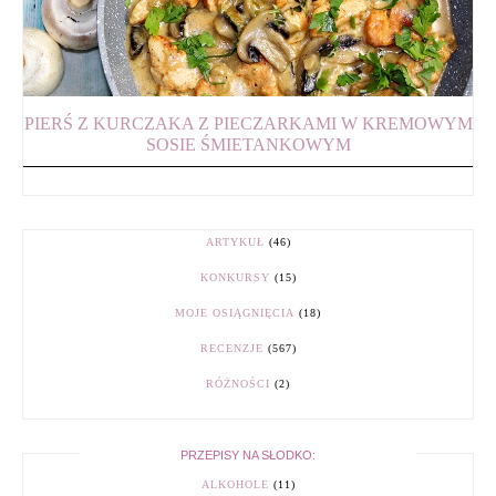
PIERŚ Z KURCZAKA Z PIECZARKAMI W KREMOWYM
SOSIE ŚMIETANKOWYM
ARTYKUŁ
(46)
KONKURSY
(15)
MOJE OSIĄGNIĘCIA
(18)
RECENZJE
(567)
RÓŻNOŚCI
(2)
PRZEPISY NA SŁODKO:
ALKOHOLE
(11)