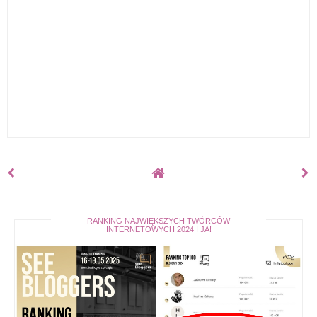
RANKING NAJWIĘKSZYCH TWÓRCÓW
INTERNETOWYCH 2024 I JA!