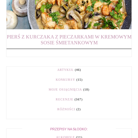
PIERŚ Z KURCZAKA Z PIECZARKAMI W KREMOWYM
SOSIE ŚMIETANKOWYM
ARTYKUŁ
(46)
KONKURSY
(15)
MOJE OSIĄGNIĘCIA
(18)
RECENZJE
(567)
RÓŻNOŚCI
(2)
PRZEPISY NA SŁODKO:
ALKOHOLE
(11)