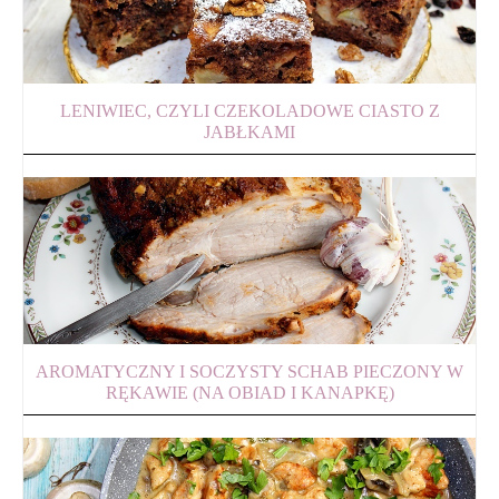
LENIWIEC, CZYLI CZEKOLADOWE CIASTO Z
JABŁKAMI
AROMATYCZNY I SOCZYSTY SCHAB PIECZONY W
RĘKAWIE (NA OBIAD I KANAPKĘ)