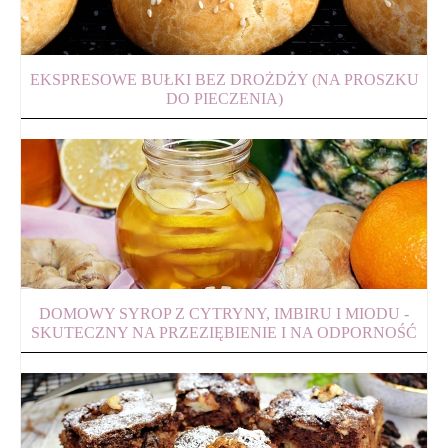
EKSPRESOWE BUŁKI BEZ DROŻDŻY (NA PROSZKU
DO PIECZENIA)
DOMOWY SYROP Z CYTRYNY, IMBIRU I MIODU -
SKUTECZNY NA PRZEZIĘBIENIE I NA ODPORNOŚĆ