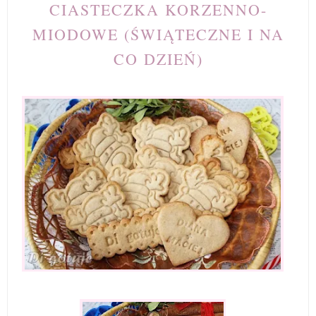
CIASTECZKA KORZENNO-
MIODOWE (ŚWIĄTECZNE I NA
CO DZIEŃ)