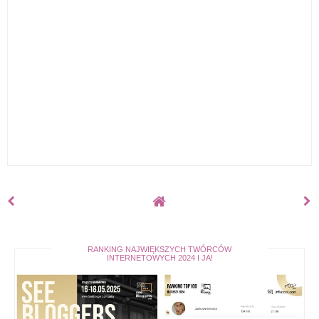
RANKING NAJWIĘKSZYCH TWÓRCÓW
INTERNETOWYCH 2024 I JA!