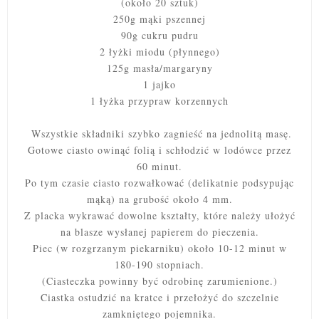
(około 20 sztuk)
250g mąki pszennej
90g cukru pudru
2 łyżki miodu (płynnego)
125g masła/margaryny
1 jajko
1 łyżka przypraw korzennych
Wszystkie składniki szybko zagnieść na jednolitą masę.
Gotowe ciasto owinąć folią i schłodzić w lodówce przez
60 minut.
Po tym czasie ciasto rozwałkować (delikatnie podsypując
mąką) na grubość około 4 mm.
Z placka wykrawać dowolne kształty, które należy ułożyć
na blasze wysłanej papierem do pieczenia.
Piec (w rozgrzanym piekarniku) około 10-12 minut w
180-190 stopniach.
(Ciasteczka powinny być odrobinę zarumienione.)
Ciastka ostudzić na kratce i przełożyć do szczelnie
zamkniętego pojemnika.