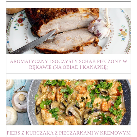
AROMATYCZNY I SOCZYSTY SCHAB PIECZONY W
RĘKAWIE (NA OBIAD I KANAPKĘ)
PIERŚ Z KURCZAKA Z PIECZARKAMI W KREMOWYM