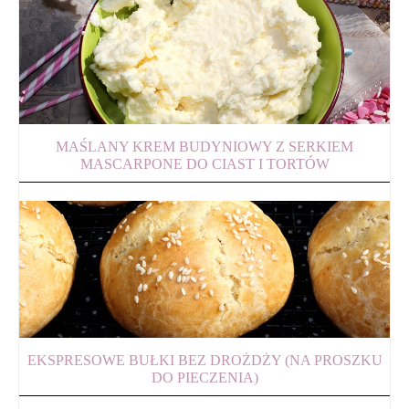
MAŚLANY KREM BUDYNIOWY Z SERKIEM
MASCARPONE DO CIAST I TORTÓW
EKSPRESOWE BUŁKI BEZ DROŻDŻY (NA PROSZKU
DO PIECZENIA)