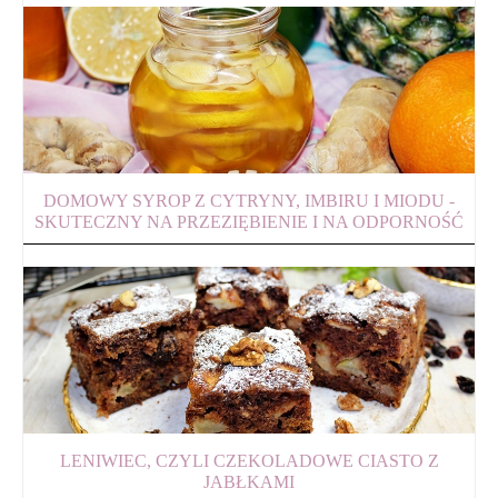
DOMOWY SYROP Z CYTRYNY, IMBIRU I MIODU -
SKUTECZNY NA PRZEZIĘBIENIE I NA ODPORNOŚĆ
LENIWIEC, CZYLI CZEKOLADOWE CIASTO Z
JABŁKAMI