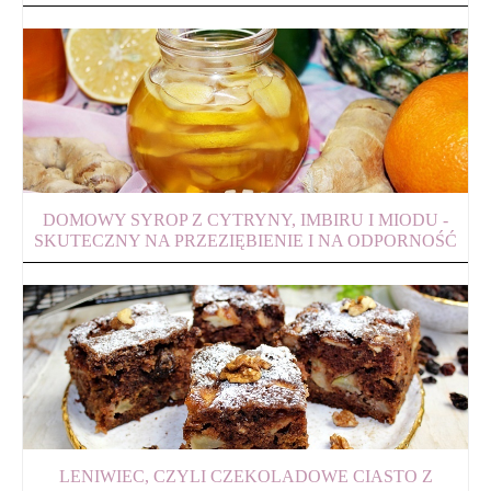
DOMOWY SYROP Z CYTRYNY, IMBIRU I MIODU -
SKUTECZNY NA PRZEZIĘBIENIE I NA ODPORNOŚĆ
LENIWIEC, CZYLI CZEKOLADOWE CIASTO Z