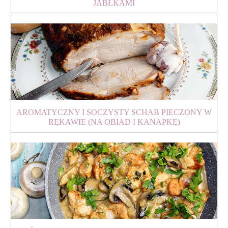
JABŁKAMI
AROMATYCZNY I SOCZYSTY SCHAB PIECZONY W
RĘKAWIE (NA OBIAD I KANAPKĘ)