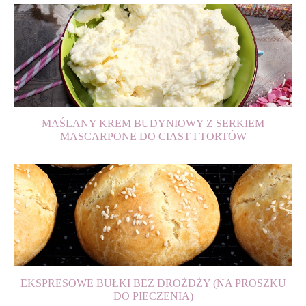
MAŚLANY KREM BUDYNIOWY Z SERKIEM
MASCARPONE DO CIAST I TORTÓW
EKSPRESOWE BUŁKI BEZ DROŻDŻY (NA PROSZKU
DO PIECZENIA)