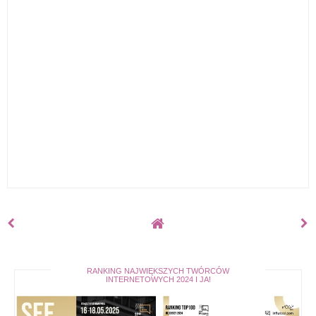
RANKING NAJWIĘKSZYCH TWÓRCÓW
INTERNETOWYCH 2024 I JA!