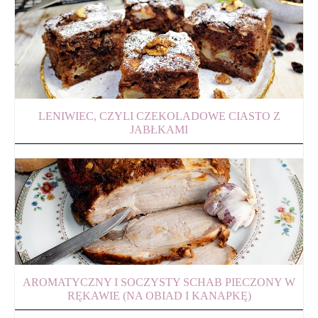
LENIWIEC, CZYLI CZEKOLADOWE CIASTO Z
JABŁKAMI
AROMATYCZNY I SOCZYSTY SCHAB PIECZONY W
RĘKAWIE (NA OBIAD I KANAPKĘ)