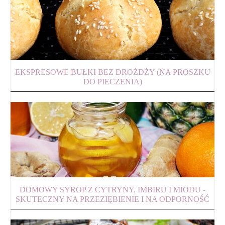
EKSPRESOWE BUŁKI BEZ DROŻDŻY (NA PROSZKU
DO PIECZENIA)
DOMOWY SYROP Z CYTRYNY, IMBIRU I MIODU -
SKUTECZNY NA PRZEZIĘBIENIE I NA ODPORNOŚĆ