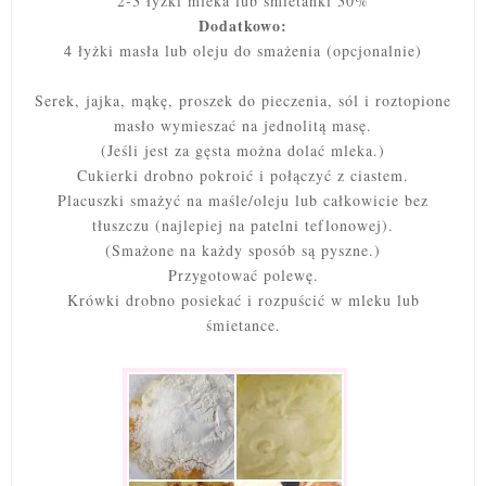
2-3 łyżki mleka lub śmietanki 30%
Dodatkowo:
4 łyżki masła lub oleju do smażenia (opcjonalnie)
Serek, jajka, mąkę, proszek do pieczenia, sól i roztopione
masło wymieszać na jednolitą masę.
(Jeśli jest za gęsta można dolać mleka.)
Cukierki drobno pokroić i połączyć z ciastem.
Placuszki smażyć na maśle/oleju lub całkowicie bez
tłuszczu (najlepiej na patelni teflonowej).
(Smażone na każdy sposób są pyszne.)
Przygotować polewę.
Krówki drobno posiekać i rozpuścić w mleku lub
śmietance.