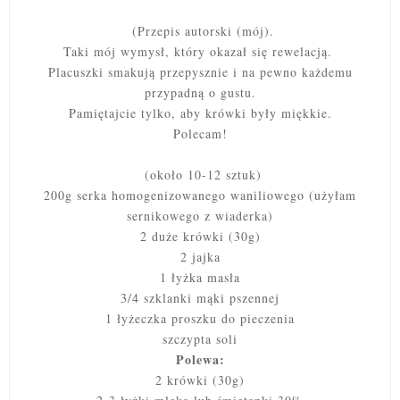
(Przepis autorski (mój).
Taki mój wymysł, który okazał się rewelacją.
Placuszki smakują przepysznie i na pewno każdemu
przypadną o gustu.
Pamiętajcie tylko, aby krówki były miękkie.
Polecam!
(około 10-12 sztuk)
200g serka homogenizowanego waniliowego (użyłam
sernikowego z wiaderka)
2 duże krówki (30g)
2 jajka
1 łyżka masła
3/4 szklanki mąki pszennej
1 łyżeczka proszku do pieczenia
szczypta soli
Polewa:
2 krówki (30g)