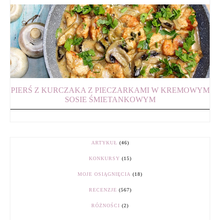
PIERŚ Z KURCZAKA Z PIECZARKAMI W KREMOWYM
SOSIE ŚMIETANKOWYM
ARTYKUŁ
(46)
KONKURSY
(15)
MOJE OSIĄGNIĘCIA
(18)
RECENZJE
(567)
RÓŻNOŚCI
(2)