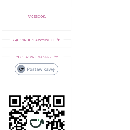
FACEBOOK:
ŁĄCZNA LICZBA WYŚWIETLEŃ:
CHCESZ MNIE WESPRZEĆ?