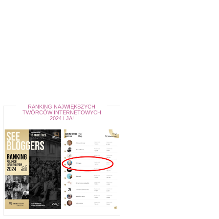
RANKING NAJWIĘKSZYCH
TWÓRCÓW INTERNETOWYCH
2024 I JA!