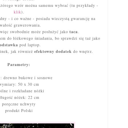
którego wzór można samemu wybrać (tu przykłady -
klik
).
adny - i co ważne - posiada wieczystą gwarancję na
rwałość grawerowania.
taca
 więc swobodnie może posłużyć jako
.
tem do łóżkowego śniadania, bo sprawdzi się taż jako
odstawka
pod laptop.
efektowny dodatek
inek, jak również
do wnętrz.
Parametry:
ł: drewno bukowe i sosnowe
wymiary: 50 x 30 cm
bilne i rozkładane nóżki
długość nóżek: 22 cm
poręczne uchwyty
produkt Polski