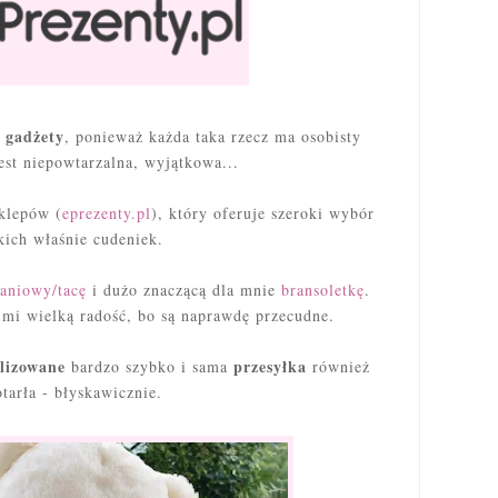
 gadżety
, ponieważ każda taka rzecz ma osobisty
jest niepowtarzalna, wyjątkowa...
sklepów (
eprezenty.pl
), który oferuje szeroki wybór
kich właśnie cudeniek.
daniowy/tacę
i dużo znaczącą dla mnie
bransoletkę
.
mi wielką radość, bo są naprawdę przecudne.
lizowane
przesyłka
bardzo szybko i sama
również
tarła - błyskawicznie.