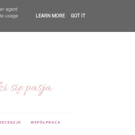
ser-agent
ate usage
LEARN MORE
GOT IT
RECENZJE
WSPÓŁPRACA