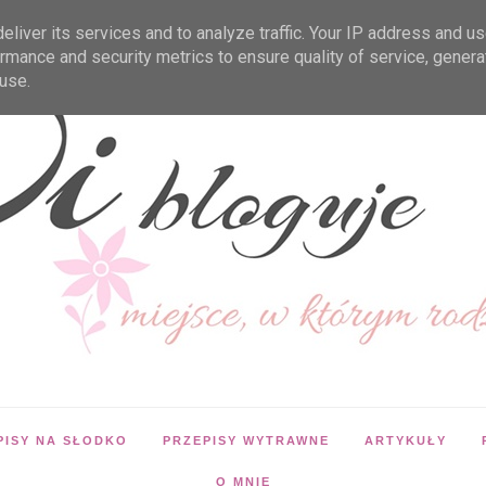
liver its services and to analyze traffic. Your IP address and u
rmance and security metrics to ensure quality of service, gener
use.
PISY NA SŁODKO
PRZEPISY WYTRAWNE
ARTYKUŁY
O MNIE