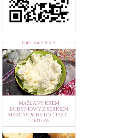
POPULARNE POSTY:
MAŚLANY KREM
BUDYNIOWY Z SERKIEM
MASCARPONE DO CIAST I
TORTÓW