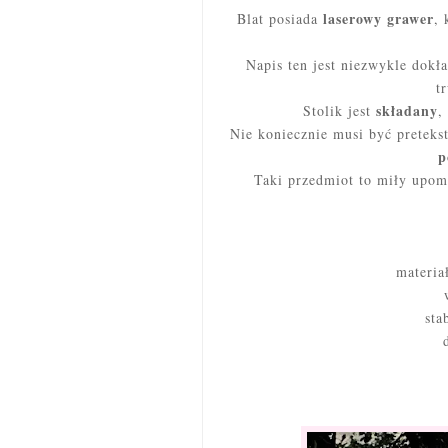
laserowy grawer
Blat posiada
, 
Napis ten jest niezwykle dokł
t
składany
Stolik jest
,
Nie koniecznie musi być preteks
p
Taki przedmiot to miły upom
materia
sta