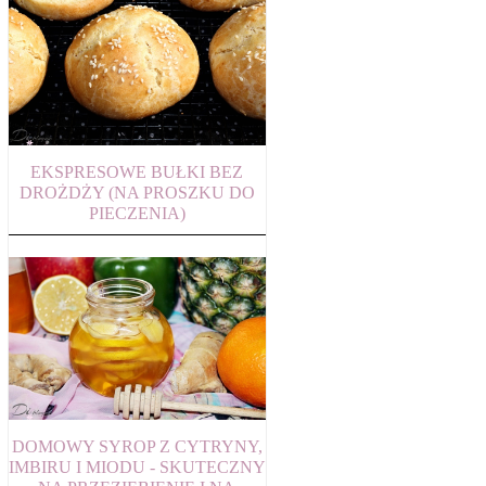
EKSPRESOWE BUŁKI BEZ
DROŻDŻY (NA PROSZKU DO
PIECZENIA)
DOMOWY SYROP Z CYTRYNY,
IMBIRU I MIODU - SKUTECZNY