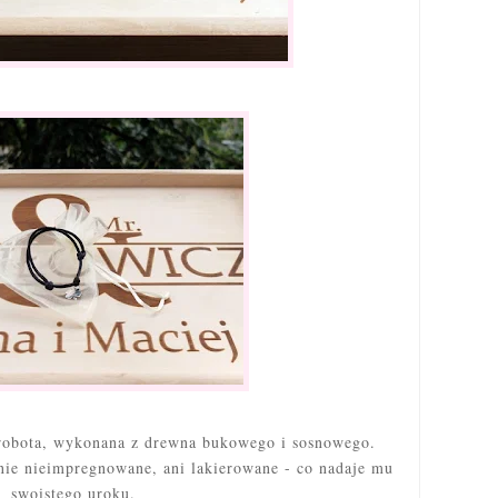
robota, wykonana z drewna bukowego i sosnowego.
lnie nieimpregnowane, ani lakierowane - co nadaje mu
swoistego uroku.