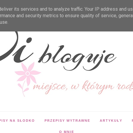
liver its services and to analyze traffic. Your IP address and u
rmance and security metrics to ensure quality of service, gener
use.
PISY NA SŁODKO
PRZEPISY WYTRAWNE
ARTYKUŁY
O MNIE