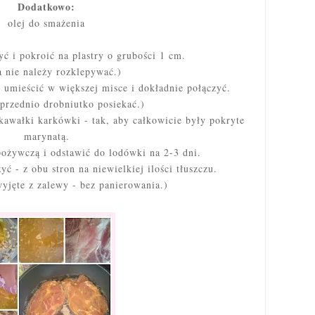
Dodatkowo:
olej do smażenia
 i pokroić na plastry o grubości 1 cm.
a nie należy rozklepywać.)
 umieścić w większej misce i dokładnie połączyć.
przednio drobniutko posiekać.)
awałki karkówki - tak, aby całkowicie były pokryte
marynatą.
pożywczą i odstawić do lodówki na 2-3 dni.
ć - z obu stron na niewielkiej ilości tłuszczu.
yjęte z zalewy - bez panierowania.)