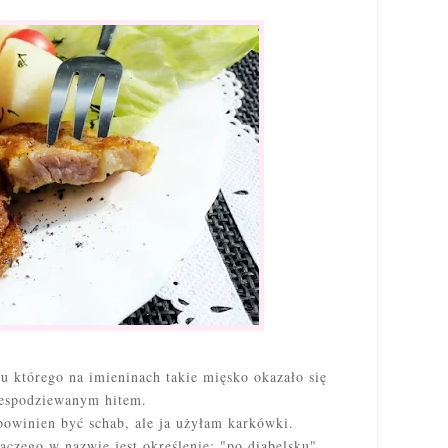
 u którego na imieninach takie mięsko okazało się
espodziewanym hitem.
owinien być schab, ale ja użyłam karkówki.
aczego w nazwie jest określenie: "po diabelsku"...