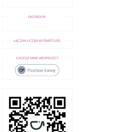
FACEBOOK:
ŁĄCZNA LICZBA WYŚWIETLEŃ:
CHCESZ MNIE WESPRZEĆ?