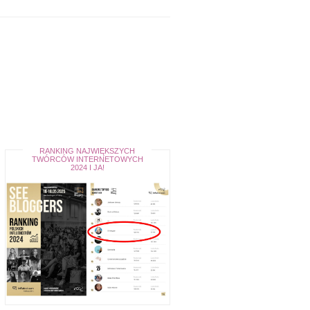
RANKING NAJWIĘKSZYCH
TWÓRCÓW INTERNETOWYCH
2024 I JA!