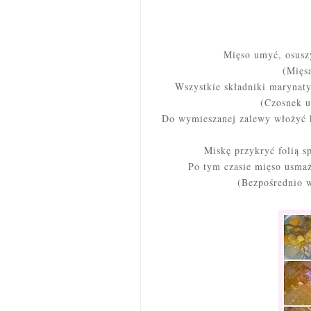
Mięso umyć, osuszyć
(Mięs
Wszystkie składniki marynaty
(Czosnek u
Do wymieszanej zalewy włożyć k
Miskę przykryć folią s
Po tym czasie mięso usmaży
(Bezpośrednio w