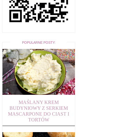
POPULARNE POSTY:
MAŚLANY KREM
BUDYNIOWY Z SERKIEM
MASCARPONE DO CIAST I
TORTÓW