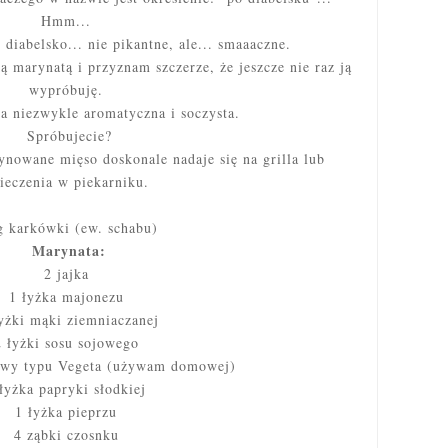
Hmm...
diabelsko... nie pikantne, ale... smaaaczne.
ą marynatą i przyznam szczerze, że jeszcze nie raz ją
wypróbuję.
 niezwykle aromatyczna i soczysta.
Spróbujecie?
ynowane mięso doskonale nadaje się na grilla lub
ieczenia w piekarniku.
g karkówki (ew. schabu)
Marynata:
2 jajka
1 łyżka majonezu
yżki mąki ziemniaczanej
2 łyżki sosu sojowego
awy typu Vegeta (używam domowej)
łyżka papryki słodkiej
1 łyżka pieprzu
4 ząbki czosnku