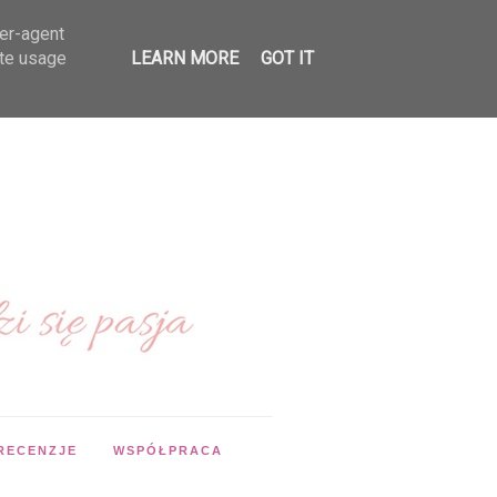
ser-agent
ate usage
LEARN MORE
GOT IT
RECENZJE
WSPÓŁPRACA