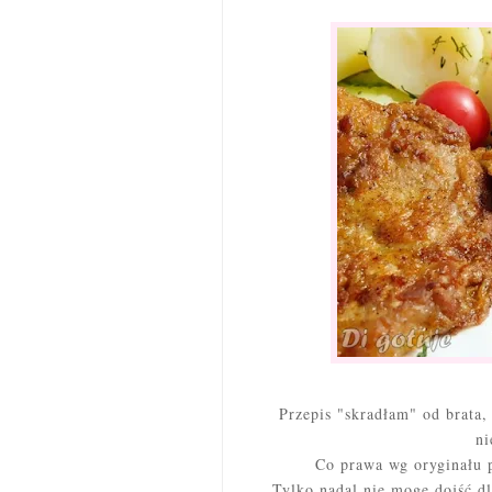
Przepis "skradłam" od brata,
ni
Co prawa wg oryginału p
Tylko nadal nie mogę dojść dl