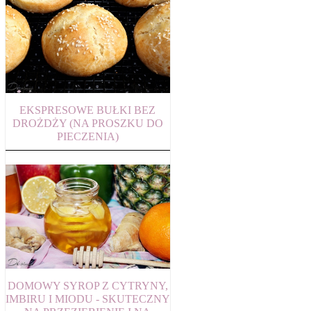
EKSPRESOWE BUŁKI BEZ
DROŻDŻY (NA PROSZKU DO
PIECZENIA)
DOMOWY SYROP Z CYTRYNY,
IMBIRU I MIODU - SKUTECZNY