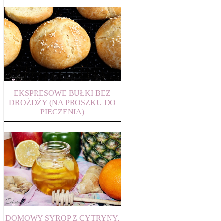
EKSPRESOWE BUŁKI BEZ
DROŻDŻY (NA PROSZKU DO
PIECZENIA)
DOMOWY SYROP Z CYTRYNY,