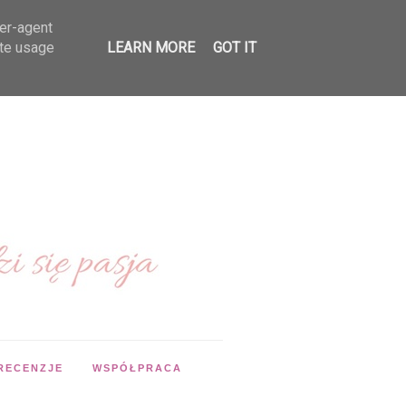
ser-agent
ate usage
LEARN MORE
GOT IT
RECENZJE
WSPÓŁPRACA