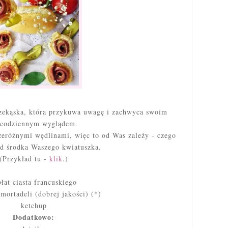
rzekąska, która przykuwa uwagę i zachwyca swoim
ecodziennym wyglądem.
zeróżnymi wędlinami, więc to od Was zależy - czego
od środka Waszego kwiatuszka.
(Przykład tu -
klik
.)
płat ciasta francuskiego
mortadel
i (dobrej jakości) (*)
ketchup
Dodatkowo: