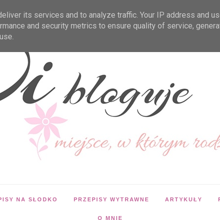
liver its services and to analyze traffic. Your IP address and u
rmance and security metrics to ensure quality of service, gener
use.
PISY NA SŁODKO
PRZEPISY WYTRAWNE
ARTYKUŁY
O MNIE