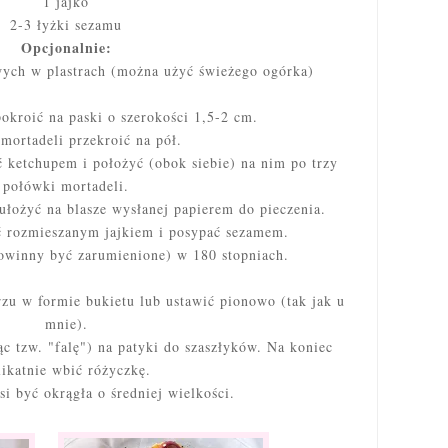
1 jajko
2-3 łyżki sezamu
Opcjonalnie:
ych w plastrach (można użyć świeżego ogórka)
pokroić na paski o szerokości 1,5-2 cm.
 mortadeli przekroić na pół.
 ketchupem i położyć (obok siebie) na nim po trzy
połówki mortadeli.
 ułożyć na blasze wysłanej papierem do pieczenia.
 rozmieszanym jajkiem i posypać sezamem.
owinny być zarumienione) w 180 stopniach.
zu w formie bukietu lub ustawić pionowo (tak jak u
mnie).
ąc tzw. "falę") na patyki do szaszłyków. Na koniec
likatnie wbić różyczkę.
i być okrągła o średniej wielkości.