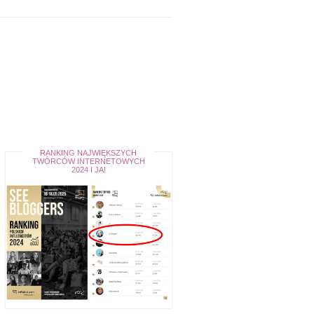
RANKING NAJWIĘKSZYCH
TWÓRCÓW INTERNETOWYCH
2024 I JA!