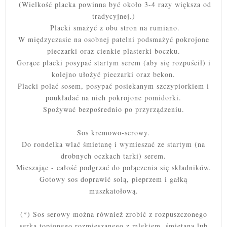
(Wielkość placka powinna być około 3-4 razy większa od
tradycyjnej.)
Placki smażyć z obu stron na rumiano.
W międzyczasie na osobnej patelni podsmażyć pokrojone
pieczarki oraz cienkie plasterki boczku.
Gorące placki posypać startym serem (aby się rozpuścił) i
kolejno ułożyć pieczarki oraz bekon.
Placki polać sosem, posypać posiekanym szczypiorkiem i
poukładać na nich pokrojone pomidorki.
Spożywać bezpośrednio po przyrządzeniu.
Sos kremowo-serowy.
Do rondelka wlać śmietanę i wymieszać ze startym (na
drobnych oczkach tarki) serem.
Mieszając - całość podgrzać do połączenia się składników.
Gotowy sos doprawić solą, pieprzem i gałką
muszkatołową.
(*) Sos serowy można również zrobić z rozpuszczonego
serka topionego rozmieszanego z mlekiem, śmietaną lub