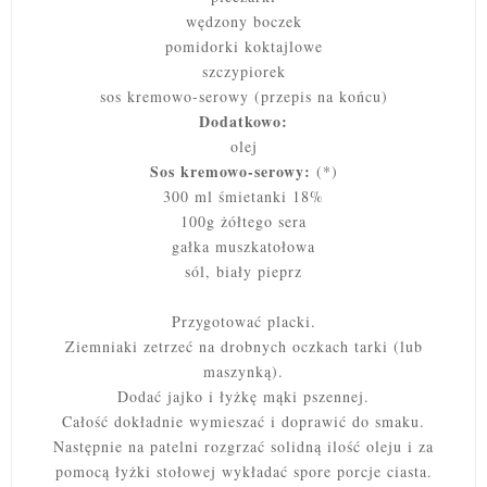
wędzony boczek
pomidorki koktajlowe
szczypiorek
sos kremowo-serowy (przepis na końcu)
Dodatkowo:
olej
Sos kremowo-serowy:
(*)
300 ml śmietanki 18%
100g żółtego sera
gałka muszkatołowa
sól, biały pieprz
Przygotować placki.
Ziemniaki zetrzeć na drobnych oczkach tarki (lub
maszynką).
Dodać jajko i łyżkę mąki pszennej.
Całość dokładnie wymieszać i doprawić do smaku.
Następnie na patelni rozgrzać solidną ilość oleju i za
pomocą łyżki stołowej wykładać spore porcje ciasta.