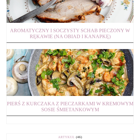
AROMATYCZNY I SOCZYSTY SCHAB PIECZONY W
RĘKAWIE (NA OBIAD I KANAPKĘ)
PIERŚ Z KURCZAKA Z PIECZARKAMI W KREMOWYM
SOSIE ŚMIETANKOWYM
ARTYKUŁ
(46)