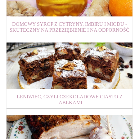
DOMOWY SYROP Z CYTRYNY, IMBIRU I MIODU -
SKUTECZNY NA PRZEZIĘBIENIE I NA ODPORNOŚĆ
LENIWIEC, CZYLI CZEKOLADOWE CIASTO Z
JABŁKAMI