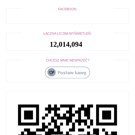
FACEBOOK:
ŁĄCZNA LICZBA WYŚWIETLEŃ:
12,014,094
CHCESZ MNIE WESPRZEĆ?