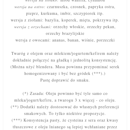
wersja na ostro:
czarnuszka, czosnek, papryka ostra,
pieprz, kurkuma, imbir, szczypiorek itp.
wersja z ziołami: bazylia, koperek, mięta, pokrzywa itp.
wersja z orzechami:
orzechy włoskie, orzechy pekan,
orzechy brazylijskie
wersja z owocami: ananas, banan, wiśnie, porzeczki
Twaróg z olejem oraz mlekiem/jogurtem/kefirem należy
dokładnie połączyć na gładką i jednolitą konsystencję.
(Można użyć blendera. Masa powinna przypominać serek
homogenizowany i być bez gródek (***).)
Pastę doprawić do smaku.
(*) Zasada: Oleju powinno być tyle samo co
mleka/jogurt/kefiru, a twarogu 3 x więcej - co oleju.
(**) Dodatki należy dostosować do własnych preferencji
smakowych. To tylko niektóre propozycje.
(***) Konsystencja pasty, że cysteina z sera oraz kwasy
tłuszczowe z oleju lnianego są lepiej wchłaniane przez