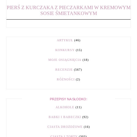
PIERŚ Z KURCZAKA Z PIECZARKAMI W KREMOWYM
SOSIE ŚMIETANKOWYM
ARTYKUŁ
(46)
KONKURSY
(15)
MOJE OSIĄGNIĘCIA
(18)
RECENZJE
(567)
RÓŻNOŚCI
(2)
PRZEPISY NA SŁODKO:
ALKOHOLE
(11)
BABKI I BABECZKI
(92)
CIASTA DROŻDŻOWE
(16)
CIASTA I TORTY
(303)