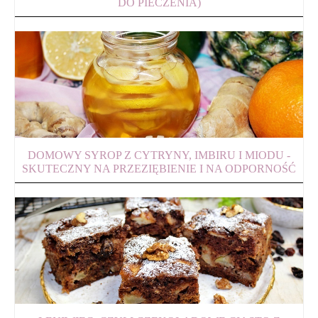
DO PIECZENIA)
DOMOWY SYROP Z CYTRYNY, IMBIRU I MIODU -
SKUTECZNY NA PRZEZIĘBIENIE I NA ODPORNOŚĆ