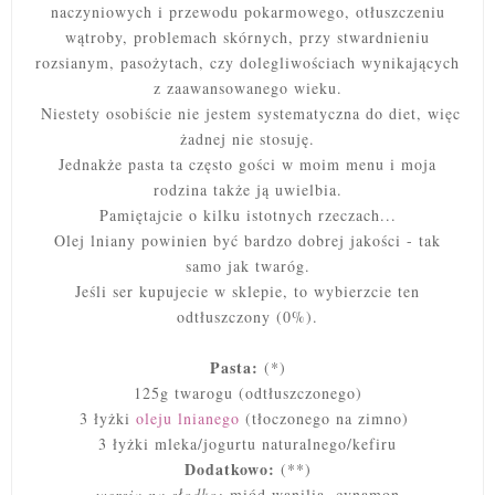
naczyniowych i przewodu pokarmowego, otłuszczeniu
wątroby, problemach skórnych, przy stwardnieniu
rozsianym, pasożytach, czy dolegliwościach wynikających
z zaawansowanego wieku.
Niestety osobiście nie jestem systematyczna do diet, więc
żadnej nie stosuję.
Jednakże pasta ta często gości w moim menu i moja
rodzina także ją uwielbia.
Pamiętajcie o kilku istotnych rzeczach...
Olej lniany powinien być bardzo dobrej jakości - tak
samo jak twaróg.
Jeśli ser kupujecie w sklepie, to wybierzcie ten
odtłuszczony (0%).
Pasta:
(*)
125g twarogu (odtłuszczonego)
3 łyżki
oleju lnianego
(tłoczonego na zimno)
3 łyżki mleka/jogurtu naturalnego/kefiru
Dodatkowo:
(**)
wersja na słodko:
miód wanilia, cynamon