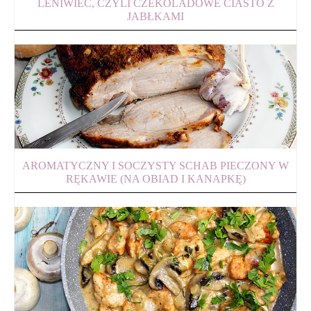
LENIWIEC, CZYLI CZEKOLADOWE CIASTO Z
JABŁKAMI
AROMATYCZNY I SOCZYSTY SCHAB PIECZONY W
RĘKAWIE (NA OBIAD I KANAPKĘ)