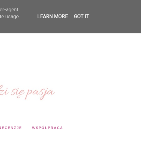
ser-agent
ate usage
LEARN MORE
GOT IT
RECENZJE
WSPÓŁPRACA