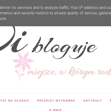
liver its services and to analyze traffic. Your IP address and u
rmance and security metrics to ensure quality of service, gener
use.
PISY NA SŁODKO
PRZEPISY WYTRAWNE
ARTYKUŁY
O MNIE