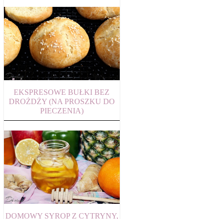
EKSPRESOWE BUŁKI BEZ
DROŻDŻY (NA PROSZKU DO
PIECZENIA)
DOMOWY SYROP Z CYTRYNY,