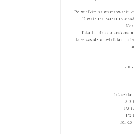
Po wielkim zainteresowaniu c
U mnie ten patent to stand
Kon
Taka fasolka do doskonała
Ja w zasadzie uwielbiam ja b
d
200-
1/2 szklan
2-3 
1/3 ł
1/2 
sól do