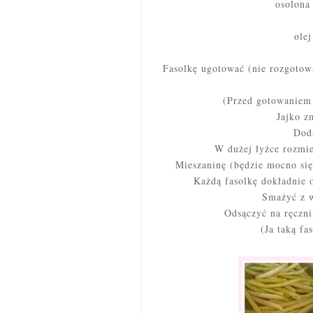
osolona
ole
Fasolkę ugotować (nie rozgotowa
(Przed gotowaniem 
Jajko z
Doda
W dużej łyżce rozmie
Mieszaninę (będzie mocno się
Każdą fasolkę dokładnie 
Smażyć z w
Odsączyć na ręczn
(Ja taką f