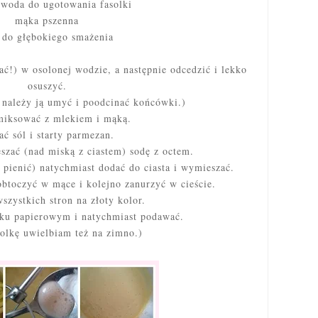
 woda do ugotowania fasolki
mąka pszenna
j do głębokiego smażenia
ć!) w osolonej wodzie, a następnie odcedzić i lekko
osuszyć.
należy ją umyć i poodcinać końcówki.)
miksować z mlekiem i mąką.
ć sól i starty parmezan.
szać (nad miską z ciastem) sodę z octem.
 pienić) natychmiast dodać do ciasta i wymieszać.
obtoczyć w mące i kolejno zanurzyć w cieście.
szystkich stron na złoty kolor.
iku papierowym i natychmiast podawać.
asolkę uwielbiam też na zimno.)