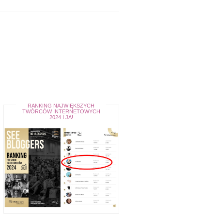
RANKING NAJWIĘKSZYCH
TWÓRCÓW INTERNETOWYCH
2024 I JA!