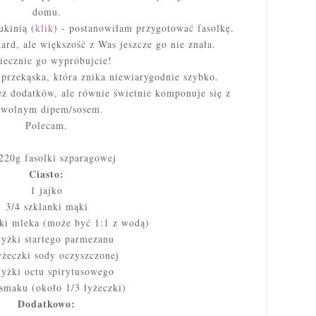
domu.
ukinią (
klik
) - postanowiłam przygotować fasolkę.
ard, ale większość z Was jeszcze go nie znała.
iecznie go wypróbujcie!
 przekąska, która znika niewiarygodnie szybko.
ez dodatków, ale równie świetnie komponuje się z
owolnym dipem/sosem.
Polecam.
220g fasolki szparagowej
Ciasto:
1 jajko
3/4 szklanki mąki
ki mleka (może być 1:1 z wodą)
łyżki startego parmezanu
yżeczki sody oczyszczonej
łyżki octu spirytusowego
 smaku (około 1/3 łyżeczki)
Dodatkowo: