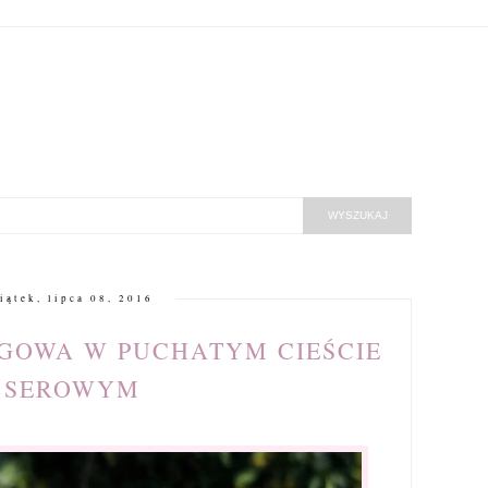
iątek, lipca 08, 2016
GOWA W PUCHATYM CIEŚCIE
SEROWYM