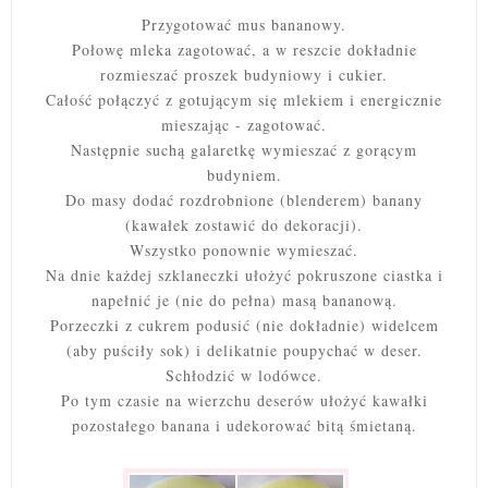
Przygotować mus bananowy.
Połowę mleka zagotować, a w reszcie
dokładnie
rozmieszać proszek budyniowy i cukier.
Całość p
ołączyć z gotującym się mlekiem
i energicznie
mieszając - zagotować.
Następnie suchą galaretkę wymieszać z gorącym
budyniem.
Do masy dodać rozdrobnione (blenderem) banany
(kawałek zostawić do dekoracji).
Wszystko ponownie wymieszać.
Na dnie każdej szklaneczki ułożyć pokruszone ciastka i
napełnić je
(nie do pełna)
masą bananową.
Porzeczki z cukrem podusić (nie dokładnie) widelcem
(aby puściły sok) i delikatnie poupychać w deser.
Schłodzić w lodówce.
Po tym czasie na wierzchu deserów ułożyć kawałki
pozostałego banana i udekorować bitą śmietaną.