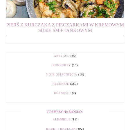
PIERŚ Z KURCZAKA Z PIECZARKAMI W KREMOWYM
SOSIE ŚMIETANKOWYM
ARTYKUŁ
(46)
KONKURSY
(15)
MOJE OSIĄGNIĘCIA
(18)
RECENZJE
(567)
RÓŻNOŚCI
(2)
PRZEPISY NA SŁODKO:
ALKOHOLE
(11)
BABKI I BABECZKI
(92)