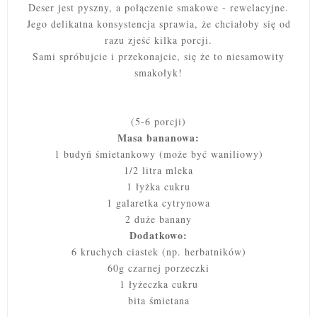
Deser jest pyszny, a połączenie smakowe - rewelacyjne.
Jego delikatna konsystencja sprawia, że chciałoby się od
razu zjeść kilka porcji.
Sami spróbujcie i przekonajcie, się że to niesamowity
smakołyk!
(5-6 porcji)
Masa bananowa:
1 budyń śmietankowy (może być waniliowy)
1/2 litra mleka
1 łyżka cukru
1 galaretka cytrynowa
2 duże banany
Dodatkowo:
6 kruchych ciastek (np. herbatników)
60g czarnej porzeczki
1 łyżeczka cukru
bita śmietana