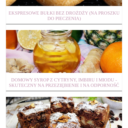
EKSPRESOWE BUŁKI BEZ DROŻDŻY (NA PROSZKU
DO PIECZENIA)
DOMOWY SYROP Z CYTRYNY, IMBIRU I MIODU -
SKUTECZNY NA PRZEZIĘBIENIE I NA ODPORNOŚĆ