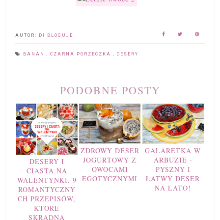
AUTOR:
DI BLOGUJE
BANAN
,
CZARNA PORZECZKA
,
DESERY
PODOBNE POSTY
ZDROWY DESER
GALARETKA W
JOGURTOWY Z
ARBUZIE -
DESERY I
OWOCAMI
PYSZNY I
CIASTA NA
EGOTYCZNYMI
ŁATWY DESER
WALENTYNKI. 9
NA LATO!
ROMANTYCZNY
CH PRZEPISÓW,
KTÓRE
SKRADNĄ