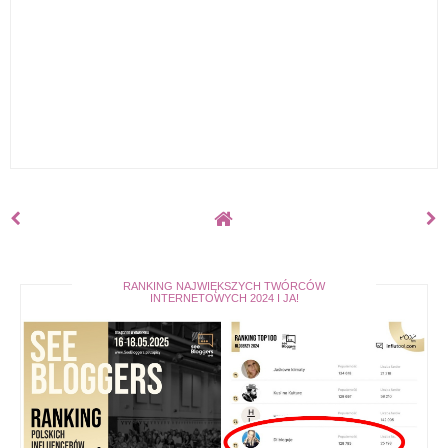
RANKING NAJWIĘKSZYCH TWÓRCÓW
INTERNETOWYCH 2024 I JA!