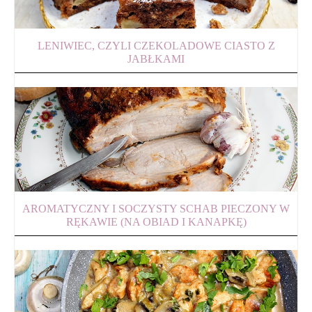
LENIWIEC, CZYLI CZEKOLADOWE CIASTO Z
JABŁKAMI
AROMATYCZNY I SOCZYSTY SCHAB PIECZONY W
RĘKAWIE (NA OBIAD I KANAPKĘ)