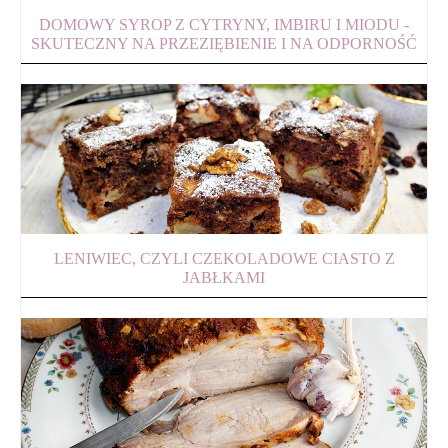
DOMOWY SYROP Z CYTRYNY, IMBIRU I MIODU -
SKUTECZNY NA PRZEZIĘBIENIE I NA ODPORNOŚĆ
LENIWIEC, CZYLI CZEKOLADOWE CIASTO Z
JABŁKAMI