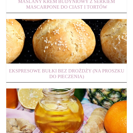
MAŚLANY KREM BUDYNIOWY Z SERKIEM
MASCARPONE DO CIAST I TORTÓW
EKSPRESOWE BUŁKI BEZ DROŻDŻY (NA PROSZKU
DO PIECZENIA)