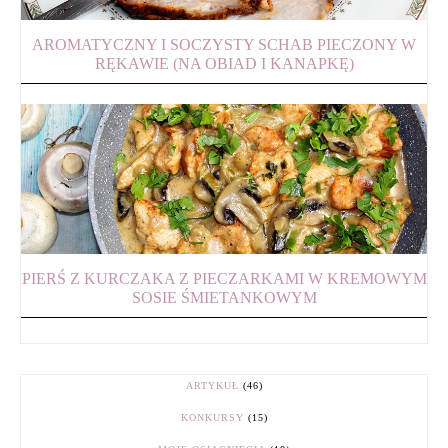
AROMATYCZNY I SOCZYSTY SCHAB PIECZONY W
RĘKAWIE (NA OBIAD I KANAPKĘ)
PIERŚ Z KURCZAKA Z PIECZARKAMI W KREMOWYM
SOSIE ŚMIETANKOWYM
ARTYKUŁ
(46)
KONKURSY
(15)