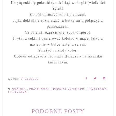
Umytą cukinię pokroić (ze skórką) w słupki (wielkości
frytek).
Całość oprószyć solą i pieprzem.
Jajka dokładnie rozmieszać, a bułkę tartą połączyć z
parmezanem.
Na patelni rozgrzać olej (dosyć sporo).
Frytki z cukinii panierować kolejno w mące, jajku a
następnie w bułce tartej z serem.
Smażyć na złoty kolor.
Gotowe odsączyć z nadmiaru tłuszczu - na ręczniku
kuchennym.
AUTOR:
DI BLOGUJE
CUKINIA
,
PRZYSTAWKI I DODATKI DO OBIADU
,
PRZYSTAWKI
I PRZEKĄSKI
PODOBNE POSTY