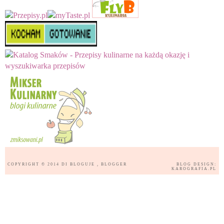
COPYRIGHT © 2014
DI BLOGUJE
, BLOGGER
BLOG DESIGN:
KAROGRAFIA.PL