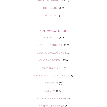
MOJE OSIĄGNIĘCIA
(18)
RECENZJE
(567)
RÓŻNOŚCI
(2)
PRZEPISY NA SŁODKO:
ALKOHOLE
(11)
BABKI I BABECZKI
(92)
CIASTA DROŻDŻOWE
(16)
CIASTA I TORTY
(303)
CIASTA NA ZIMNO
(73)
CIASTKA I CIASTECZKA
(274)
CRUMBLE
(5)
DESERY
(135)
DODATKI (NA SŁODKO)
(26)
GOFRY NA SŁODKO
(5)