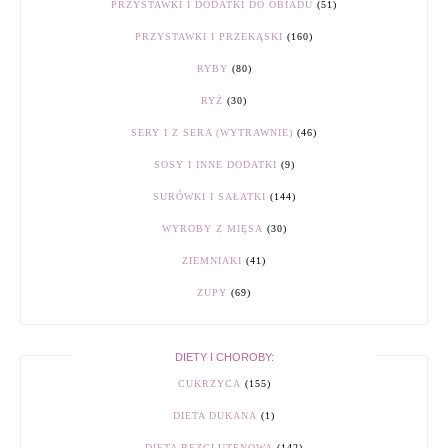
PRZYSTAWKI I DODATKI DO OBIADU
(51)
PRZYSTAWKI I PRZEKĄSKI
(160)
RYBY
(80)
RYŻ
(30)
SERY I Z SERA (WYTRAWNIE)
(46)
SOSY I INNE DODATKI
(9)
SURÓWKI I SAŁATKI
(144)
WYROBY Z MIĘSA
(30)
ZIEMNIAKI
(41)
ZUPY
(69)
DIETY I CHOROBY:
CUKRZYCA
(155)
DIETA DUKANA
(1)
DIETA BEZGLUTENOWA
(142)