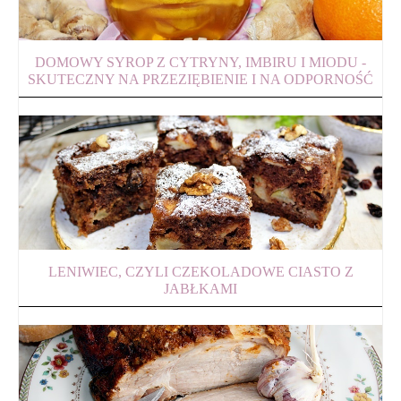
DOMOWY SYROP Z CYTRYNY, IMBIRU I MIODU -
SKUTECZNY NA PRZEZIĘBIENIE I NA ODPORNOŚĆ
LENIWIEC, CZYLI CZEKOLADOWE CIASTO Z
JABŁKAMI