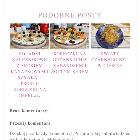
PODOBNE POSTY
ROLADKI
KORECZKI NA
KWIATY
NALEŚNIKOWE
GRZANKACH Z
CZARNEGO BZU
Z SERKIEM
KABANOSEM I
W CIEŚCIE
KANAPKOWYM I
ŻÓŁTYM SEREM
SZYNKĄ –
PROSTE
KORECZKI NA
IMPREZĘ
Brak komentarzy:
Prześlij komentarz
Dziękuję za każdy komentarz! Postaram się odpowiedzieć
na każde pytanie. Miłego dnia!