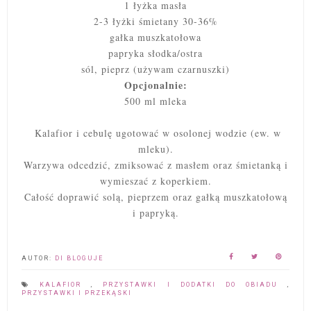
1 łyżka masła
2-3 łyżki śmietany 30-36%
gałka muszkatołowa
papryka słodka/ostra
sól, pieprz (używam czarnuszki)
Opcjonalnie:
500 ml mleka
Kalafior i cebulę ugotować w osolonej wodzie (ew. w
mleku).
Warzywa odcedzić, zmiksować z masłem oraz śmietanką i
wymieszać z koperkiem.
Całość doprawić solą, pieprzem oraz gałką muszkatołową
i papryką.
AUTOR:
DI BLOGUJE
KALAFIOR
,
PRZYSTAWKI I DODATKI DO OBIADU
,
PRZYSTAWKI I PRZEKĄSKI