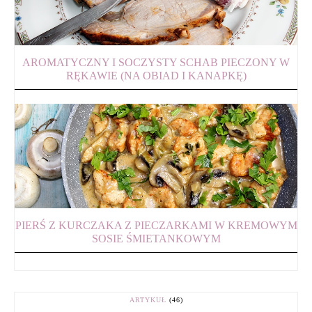
AROMATYCZNY I SOCZYSTY SCHAB PIECZONY W
RĘKAWIE (NA OBIAD I KANAPKĘ)
PIERŚ Z KURCZAKA Z PIECZARKAMI W KREMOWYM
SOSIE ŚMIETANKOWYM
ARTYKUŁ
(46)