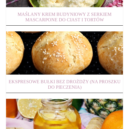
MAŚLANY KREM BUDYNIOWY Z SERKIEM
MASCARPONE DO CIAST I TORTÓW
EKSPRESOWE BUŁKI BEZ DROŻDŻY (NA PROSZKU
DO PIECZENIA)