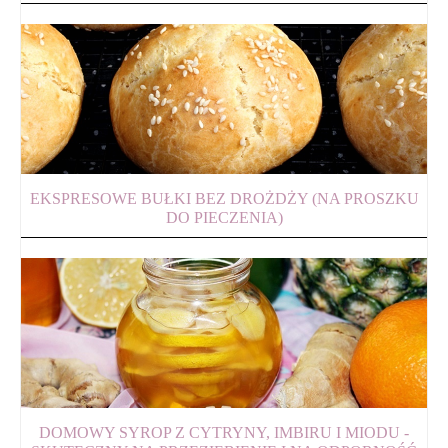
EKSPRESOWE BUŁKI BEZ DROŻDŻY (NA PROSZKU
DO PIECZENIA)
DOMOWY SYROP Z CYTRYNY, IMBIRU I MIODU -