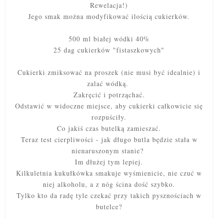
Rewelacja!)
Jego smak można modyfikować ilością cukierków.
500 ml białej wódki 40%
25 dag cukierków "fistaszkowych"
Cukierki zmiksować na proszek (nie musi być idealnie) i
zalać wódką.
Zakręcić i potrząchać.
Odstawić w widoczne miejsce, aby cukierki całkowicie się
rozpuściły.
Co jakiś czas butelką zamieszać.
Teraz test cierpliwości - jak długo butla będzie stała w
nienaruszonym stanie?
Im dłużej tym lepiej.
Kilkuletnia kukułkówka smakuje wyśmienicie, nie czuć w
niej alkoholu, a z nóg ścina dość szybko.
Tylko kto da radę tyle czekać przy takich pysznościach w
butelce?