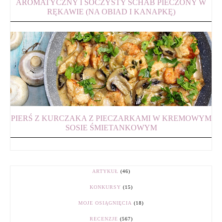
AROMATYCZNY I SOCZYSTY SCHAB PIECZONY W
RĘKAWIE (NA OBIAD I KANAPKĘ)
PIERŚ Z KURCZAKA Z PIECZARKAMI W KREMOWYM
SOSIE ŚMIETANKOWYM
ARTYKUŁ
(46)
KONKURSY
(15)
MOJE OSIĄGNIĘCIA
(18)
RECENZJE
(567)