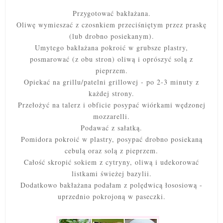
Przygotować bakłażana.
Oliwę wymieszać z czosnkiem przeciśniętym przez praskę
(lub drobno posiekanym).
Umytego bakłażana pokroić w grubsze plastry,
posmarować (z obu stron) oliwą i oprószyć solą z
pieprzem.
Opiekać na grillu/patelni grillowej - po 2-3 minuty z
każdej strony.
Przełożyć na talerz i obficie posypać wiórkami wędzonej
mozzarelli.
Podawać z sałatką.
Pomidora pokroić w plastry, posypać drobno posiekaną
cebulą oraz solą z pieprzem.
Całość skropić sokiem z cytryny, oliwą i udekorować
listkami świeżej bazylii.
Dodatkowo bakłażana podałam z polędwicą łososiową -
uprzednio pokrojoną w paseczki.