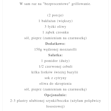
W sam raz na "bezprocentowe" grillowanie.
(2 porcje)
1 bakłażan (większy)
3 łyżki oliwy
1 ząbek czosnku
sól, pieprz (zamieniam na czarnuszkę)
Dodatkowo:
150g wędzonej mozzarelli
Sałatka:
1 pomidor (duży)
1/2 czerwonej cebuli
kilka listków świeżej bazylii
sok z cytryny
oliwa do skropienia
sól, pieprz (zamieniam na czarnuszkę)
Opcjonalnie:
2-3 plastry ulubionej szynki/boczku (użyłam polędwicy
łososiowej)