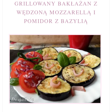
GRILLOWANY BAKŁAŻAN Z
WĘDZONĄ MOZZARELLĄ I
POMIDOR Z BAZYLIĄ