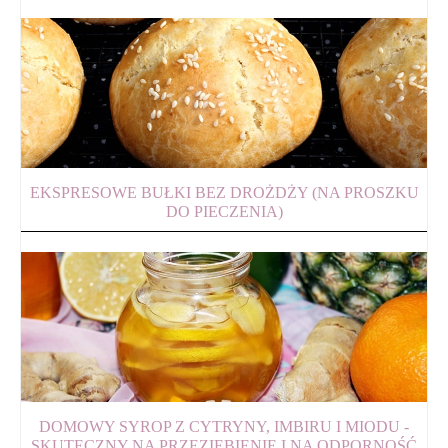
EKSPRESOWE BUŁKI BEZ DROŻDŻY (NA PROSZKU
DO PIECZENIA)
DOMOWY SYROP Z CYTRYNY, IMBIRU I MIODU -
SKUTECZNY NA PRZEZIĘBIENIE I NA ODPORNOŚĆ