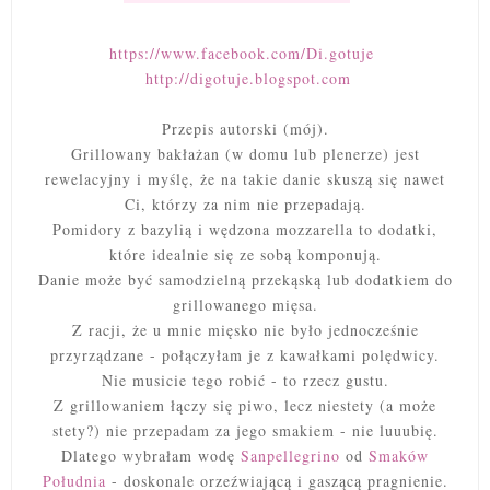
https://www.facebook.com/Di.gotuje
http://digotuje.blogspot.com
Przepis autorski (mój).
Grillowany bakłażan (w domu lub plenerze) jest
rewelacyjny i myślę, że na takie danie skuszą się nawet
Ci, którzy za nim nie przepadają.
Pomidory z bazylią i wędzona mozzarella to dodatki,
które idealnie się ze sobą komponują.
Danie może być samodzielną przekąską lub dodatkiem do
grillowanego mięsa.
Z racji, że u mnie mięsko nie było jednocześnie
przyrządzane - połączyłam je z kawałkami polędwicy.
Nie musicie tego robić - to rzecz gustu.
Z grillowaniem łączy się piwo, lecz niestety (a może
stety?) nie przepadam za jego smakiem - nie luuubię.
Dlatego wybrałam wodę
Sanpellegrino
od
Smaków
Południa
- doskonale orzeźwiającą i gaszącą pragnienie.