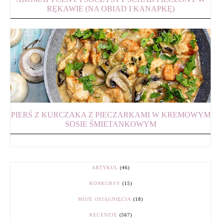
RĘKAWIE (NA OBIAD I KANAPKĘ)
PIERŚ Z KURCZAKA Z PIECZARKAMI W KREMOWYM
SOSIE ŚMIETANKOWYM
ARTYKUŁ
(46)
KONKURSY
(15)
MOJE OSIĄGNIĘCIA
(18)
RECENZJE
(567)