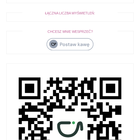
ŁĄCZNA LICZBA WYŚWIETLEŃ:
CHCESZ MNIE WESPRZEĆ?