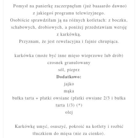
Pomysł na panierkę zaczerpnęłam (już baaaardo dawno)
z jakiegoś programu telewizyjnego.
Osobiście sprawdziłam ją na różnych kotletach: z boczku,
schabowych, drobiowych, a poniżej przedstawiam wersję
z karkówką.
Przyznam, że jest rewelacyjna i fajnie chrupiąca.
karkówka (może być inne mięso wieprzowe lub drób)
czosnek granulowany
sól, pieprz
Dodatkowo:
jajko
mąka
bułka tarta + płatki owsiane (płatki owsiane 2/3 i bułka
tarta 1/3) (*)
olej
Karkówkę umyć, osuszyć, pokroić na kotlety i rozbić
tłuczkiem do mięsa (nie za cienko).