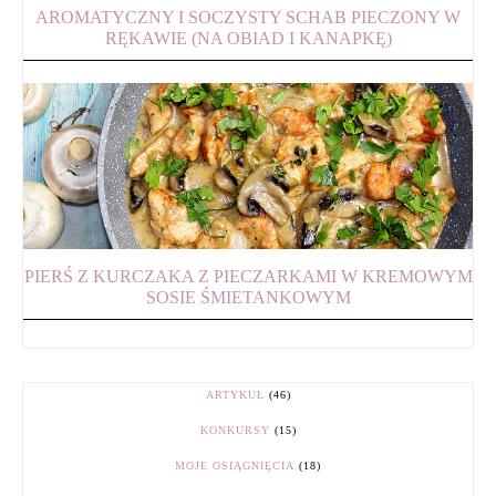
AROMATYCZNY I SOCZYSTY SCHAB PIECZONY W
RĘKAWIE (NA OBIAD I KANAPKĘ)
PIERŚ Z KURCZAKA Z PIECZARKAMI W KREMOWYM
SOSIE ŚMIETANKOWYM
ARTYKUŁ
(46)
KONKURSY
(15)
MOJE OSIĄGNIĘCIA
(18)