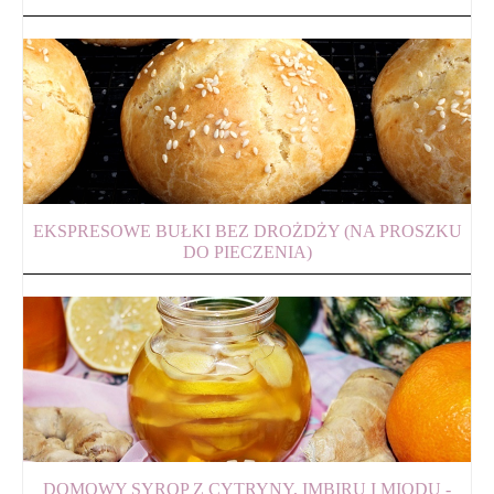
EKSPRESOWE BUŁKI BEZ DROŻDŻY (NA PROSZKU
DO PIECZENIA)
DOMOWY SYROP Z CYTRYNY, IMBIRU I MIODU -