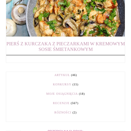
PIERŚ Z KURCZAKA Z PIECZARKAMI W KREMOWYM
SOSIE ŚMIETANKOWYM
ARTYKUŁ
(46)
KONKURSY
(15)
MOJE OSIĄGNIĘCIA
(18)
RECENZJE
(567)
RÓŻNOŚCI
(2)