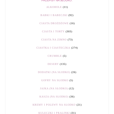
PRZEPISY NA SŁODKO:
ALKOHOLE
(11)
BABKI I BABECZKI
(92)
CIASTA DROŻDŻOWE
(16)
CIASTA I TORTY
(303)
CIASTA NA ZIMNO
(73)
CIASTKA I CIASTECZKA
(274)
CRUMBLE
(5)
DESERY
(135)
DODATKI (NA SŁODKO)
(26)
GOFRY NA SŁODKO
(5)
JAJKA (NA SŁODKO)
(12)
KASZA (NA SŁODKO)
(36)
KREMY I POLEWY NA SŁODKO
(21)
KULECZKI I PRALINKI
(31)