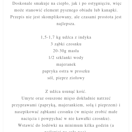
Doskonale smakuje na ciepło, jak i po ostygnięciu, więc
może stanowić element pysznego obiadu lub kanapki.
Przepis nie jest skomplikowany, ale czasami prostota jest
najlepsza.
1,5-1,7 kg udźca z indyka
3 ząbki czosnku
20-30g masła
1/2 szklanki wody
majeranek
papryka ostra w proszku
sól, pieprz ziołowy
Z udźca usunąć kość.
Umyte oraz osuszone mięso dokładnie natrzeć
przyprawami (papryką, majerankiem, solą i pieprzem) i
naszpikować ząbkami czosnku (w mięsie zrobić małe
nacięcia i powpychać w nie kawałki czosnku).
Wstawić do lodówki na minimum kilka godzin (a
najlepiej na całą noc).