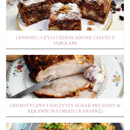
LENIWIEC, CZYLI CZEKOLADOWE CIASTO Z
JABŁKAMI
AROMATYCZNY I SOCZYSTY SCHAB PIECZONY W
RĘKAWIE (NA OBIAD I KANAPKĘ)