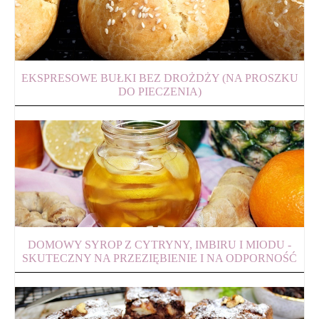
EKSPRESOWE BUŁKI BEZ DROŻDŻY (NA PROSZKU
DO PIECZENIA)
DOMOWY SYROP Z CYTRYNY, IMBIRU I MIODU -
SKUTECZNY NA PRZEZIĘBIENIE I NA ODPORNOŚĆ