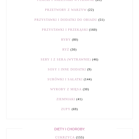
PRZETWORY Z WARZYW
(22)
PRZYSTAWKI I DODATKI DO OBIADU
(51)
PRZYSTAWKI I PRZEKĄSKI
(160)
RYBY
(80)
RYŻ
(30)
SERY I Z SERA (WYTRAWNIE)
(46)
SOSY I INNE DODATKI
(9)
SURÓWKI I SAŁATKI
(144)
WYROBY Z MIĘSA
(30)
ZIEMNIAKI
(41)
ZUPY
(69)
DIETY I CHOROBY:
CUKRZYCA
(155)