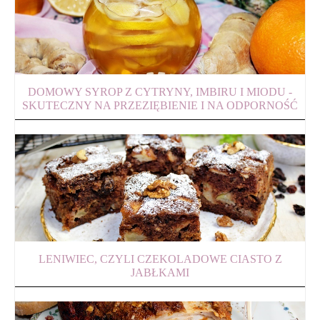
DOMOWY SYROP Z CYTRYNY, IMBIRU I MIODU -
SKUTECZNY NA PRZEZIĘBIENIE I NA ODPORNOŚĆ
LENIWIEC, CZYLI CZEKOLADOWE CIASTO Z
JABŁKAMI