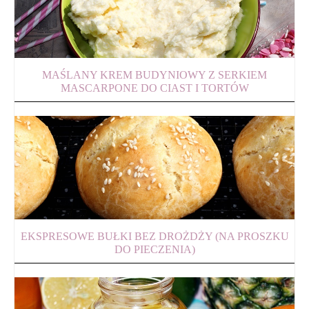
MAŚLANY KREM BUDYNIOWY Z SERKIEM
MASCARPONE DO CIAST I TORTÓW
EKSPRESOWE BUŁKI BEZ DROŻDŻY (NA PROSZKU
DO PIECZENIA)