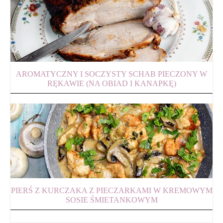
AROMATYCZNY I SOCZYSTY SCHAB PIECZONY W
RĘKAWIE (NA OBIAD I KANAPKĘ)
PIERŚ Z KURCZAKA Z PIECZARKAMI W KREMOWYM
SOSIE ŚMIETANKOWYM