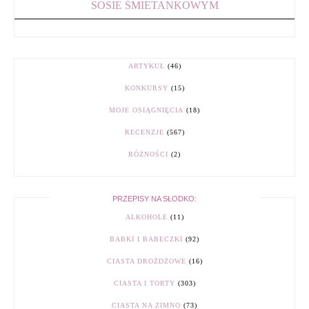
SOSIE ŚMIETANKOWYM
ARTYKUŁ
(46)
KONKURSY
(15)
MOJE OSIĄGNIĘCIA
(18)
RECENZJE
(567)
RÓŻNOŚCI
(2)
PRZEPISY NA SŁODKO:
ALKOHOLE
(11)
BABKI I BABECZKI
(92)
CIASTA DROŻDŻOWE
(16)
CIASTA I TORTY
(303)
CIASTA NA ZIMNO
(73)