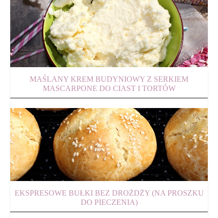
MAŚLANY KREM BUDYNIOWY Z SERKIEM
MASCARPONE DO CIAST I TORTÓW
EKSPRESOWE BUŁKI BEZ DROŻDŻY (NA PROSZKU
DO PIECZENIA)