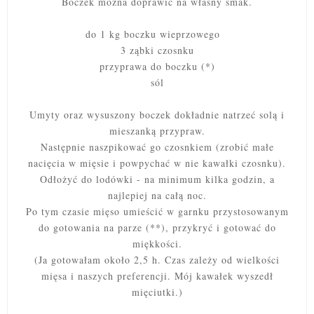
Boczek można doprawić na własny smak.
do 1 kg boczku wieprzowego
3 ząbki czosnku
przyprawa do boczku (*)
sól
Umyty oraz wysuszony boczek dokładnie natrzeć solą i
mieszanką przypraw.
Następnie naszpikować go czosnkiem (zrobić małe
nacięcia w mięsie i powpychać w nie kawałki czosnku).
Odłożyć do lodówki - na minimum kilka godzin, a
najlepiej na całą noc.
Po tym czasie mięso umieścić w garnku przystosowanym
do gotowania na parze (**), przykryć i gotować do
miękkości.
(Ja gotowałam około 2,5 h. Czas zależy od wielkości
mięsa i naszych preferencji. Mój kawałek wyszedł
mięciutki.)