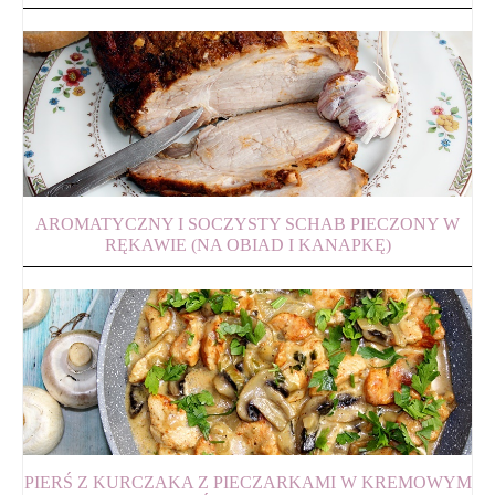
AROMATYCZNY I SOCZYSTY SCHAB PIECZONY W
RĘKAWIE (NA OBIAD I KANAPKĘ)
PIERŚ Z KURCZAKA Z PIECZARKAMI W KREMOWYM