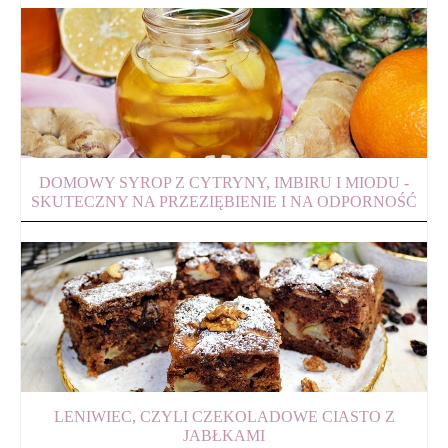
DOMOWY SYROP Z CYTRYNY, IMBIRU I MIODU -
SKUTECZNY NA PRZEZIĘBIENIE I NA ODPORNOŚĆ
LENIWIEC, CZYLI CZEKOLADOWE CIASTO Z
JABŁKAMI