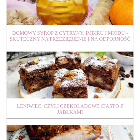
DOMOWY SYROP Z CYTRYNY, IMBIRU I MIODU -
SKUTECZNY NA PRZEZIĘBIENIE I NA ODPORNOŚĆ
LENIWIEC, CZYLI CZEKOLADOWE CIASTO Z
JABŁKAMI