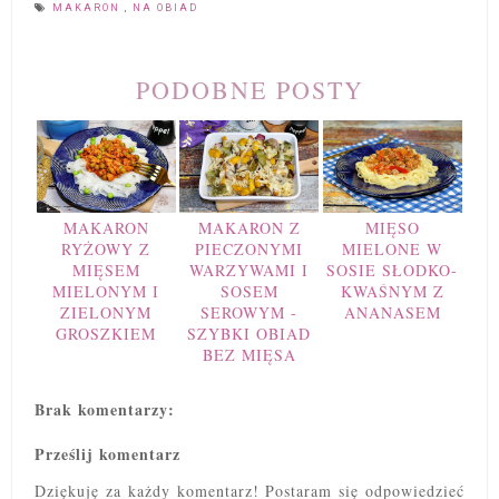
MAKARON
,
NA OBIAD
PODOBNE POSTY
MAKARON
MAKARON Z
MIĘSO
RYŻOWY Z
PIECZONYMI
MIELONE W
MIĘSEM
WARZYWAMI I
SOSIE SŁODKO-
MIELONYM I
SOSEM
KWAŚNYM Z
ZIELONYM
SEROWYM -
ANANASEM
GROSZKIEM
SZYBKI OBIAD
BEZ MIĘSA
Brak komentarzy:
Prześlij komentarz
Dziękuję za każdy komentarz! Postaram się odpowiedzieć