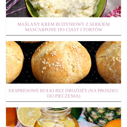
MAŚLANY KREM BUDYNIOWY Z SERKIEM
MASCARPONE DO CIAST I TORTÓW
EKSPRESOWE BUŁKI BEZ DROŻDŻY (NA PROSZKU
DO PIECZENIA)