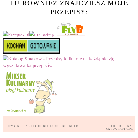
TU RÓWNIEŻ ZNAJDZIESZ MOJE
PRZEPISY:
COPYRIGHT © 2014
DI BLOGUJE
, BLOGGER
BLOG DESIGN:
KAROGRAFIA.PL