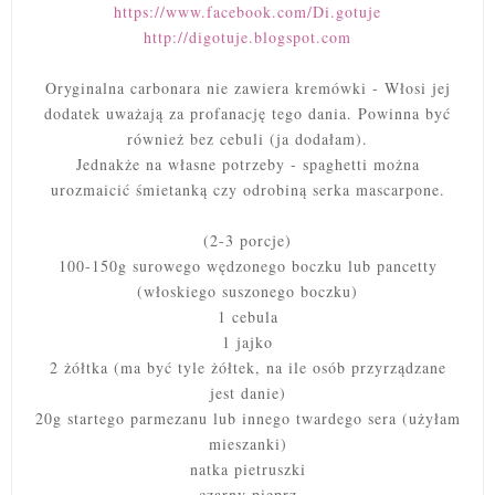
https://www.facebook.com/Di.gotuje
http://digotuje.blogspot.com
Oryginalna carbonara nie zawiera kremówki - Włosi jej
dodatek uważają za profanację tego dania. Powinna być
również bez cebuli (ja dodałam).
Jednakże na własne potrzeby - spaghetti można
urozmaicić śmietanką czy odrobiną serka mascarpone.
(2-3 porcje)
100-150g surowego wędzonego boczku lub pancetty
(włoskiego suszonego boczku)
1 cebula
1 jajko
2 żółtka (ma być tyle żółtek, na ile osób przyrządzane
jest danie)
20g startego parmezanu lub innego twardego sera (użyłam
mieszanki)
natka pietruszki
czarny pieprz