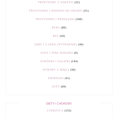
PRZETWORY Z WARZYW
(22)
PRZYSTAWKI I DODATKI DO OBIADU
(51)
PRZYSTAWKI I PRZEKĄSKI
(160)
RYBY
(80)
RYŻ
(30)
SERY I Z SERA (WYTRAWNIE)
(46)
SOSY I INNE DODATKI
(9)
SURÓWKI I SAŁATKI
(144)
WYROBY Z MIĘSA
(30)
ZIEMNIAKI
(41)
ZUPY
(69)
DIETY I CHOROBY:
CUKRZYCA
(155)