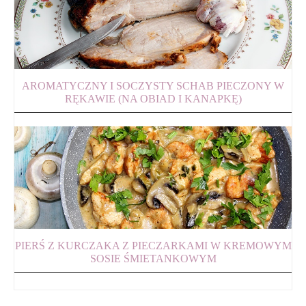
AROMATYCZNY I SOCZYSTY SCHAB PIECZONY W
RĘKAWIE (NA OBIAD I KANAPKĘ)
PIERŚ Z KURCZAKA Z PIECZARKAMI W KREMOWYM
SOSIE ŚMIETANKOWYM