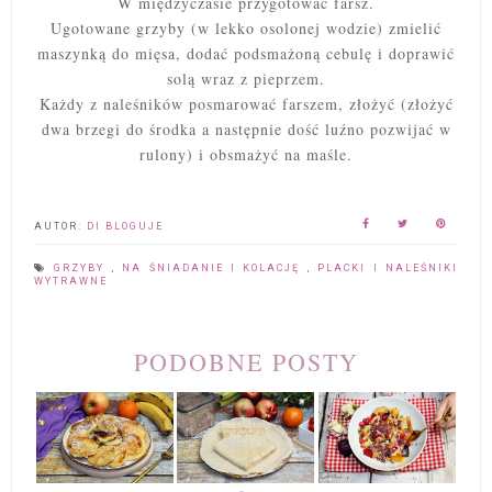
W międzyczasie przygotować farsz.
Ugotowane grzyby (w lekko osolonej wodzie) zmielić
maszynką do mięsa, dodać podsmażoną cebulę i doprawić
solą wraz z pieprzem.
Każdy z naleśników posmarować farszem, złożyć (złożyć
dwa brzegi do środka a następnie dość luźno pozwijać w
rulony) i obsmażyć na maśle.
AUTOR:
DI BLOGUJE
GRZYBY
,
NA ŚNIADANIE I KOLACJĘ
,
PLACKI I NALEŚNIKI
WYTRAWNE
PODOBNE POSTY