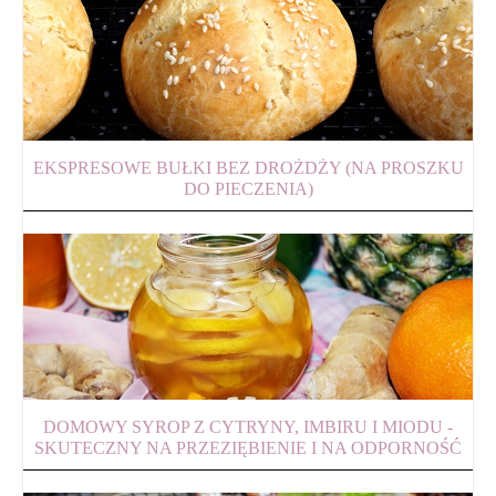
EKSPRESOWE BUŁKI BEZ DROŻDŻY (NA PROSZKU
DO PIECZENIA)
DOMOWY SYROP Z CYTRYNY, IMBIRU I MIODU -
SKUTECZNY NA PRZEZIĘBIENIE I NA ODPORNOŚĆ