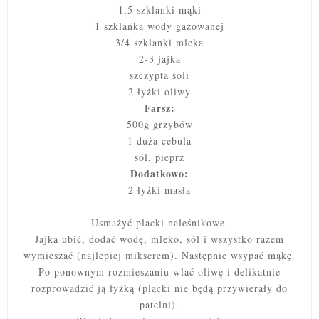
1,5 szklanki mąki
1 szklanka wody gazowanej
3/4 szklanki mleka
2-3 jajka
szczypta soli
2 łyżki oliwy
Farsz:
500g grzybów
1 duża cebula
sól, pieprz
Dodatkowo:
2 łyżki masła
Usmażyć placki naleśnikowe.
Jajka ubić, dodać wodę, mleko, sól i wszystko razem
wymieszać (najlepiej mikserem). Następnie wsypać mąkę.
Po ponownym rozmieszaniu wlać oliwę i delikatnie
rozprowadzić ją łyżką (placki nie będą przywierały do
patelni).