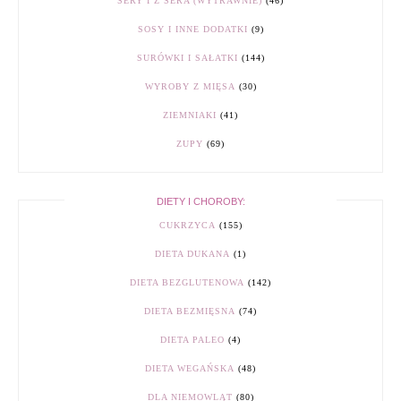
SERY I Z SERA (WYTRAWNIE)
(46)
SOSY I INNE DODATKI
(9)
SURÓWKI I SAŁATKI
(144)
WYROBY Z MIĘSA
(30)
ZIEMNIAKI
(41)
ZUPY
(69)
DIETY I CHOROBY:
CUKRZYCA
(155)
DIETA DUKANA
(1)
DIETA BEZGLUTENOWA
(142)
DIETA BEZMIĘSNA
(74)
DIETA PALEO
(4)
DIETA WEGAŃSKA
(48)
DLA NIEMOWLĄT
(80)