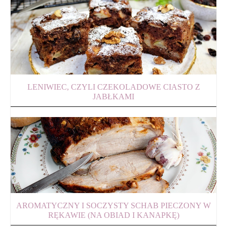
LENIWIEC, CZYLI CZEKOLADOWE CIASTO Z
JABŁKAMI
AROMATYCZNY I SOCZYSTY SCHAB PIECZONY W
RĘKAWIE (NA OBIAD I KANAPKĘ)