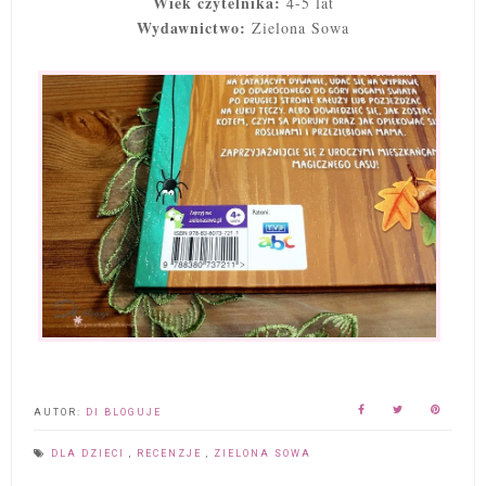
Wiek czytelnika:
4-5 lat
Wydawnictwo:
Zielona Sowa
AUTOR:
DI BLOGUJE
DLA DZIECI
,
RECENZJE
,
ZIELONA SOWA