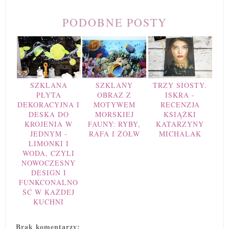
PODOBNE POSTY
SZKLANA
SZKLANY
TRZY SIOSTY.
PŁYTA
OBRAZ Z
ISKRA -
DEKORACYJNA I
MOTYWEM
RECENZJA
DESKA DO
MORSKIEJ
KSIĄŻKI
KROJENIA W
FAUNY: RYBY,
KATARZYNY
JEDNYM -
RAFA I ŻÓŁW
MICHALAK
LIMONKI I
WODA, CZYLI
NOWOCZESNY
DESIGN I
FUNKCONALNO
ŚĆ W KAŻDEJ
KUCHNI
Brak komentarzy: