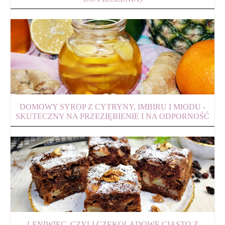
DOMOWY SYROP Z CYTRYNY, IMBIRU I MIODU -
SKUTECZNY NA PRZEZIĘBIENIE I NA ODPORNOŚĆ
LENIWIEC, CZYLI CZEKOLADOWE CIASTO Z