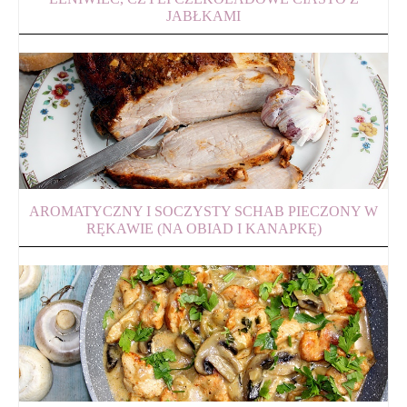
JABŁKAMI
AROMATYCZNY I SOCZYSTY SCHAB PIECZONY W
RĘKAWIE (NA OBIAD I KANAPKĘ)