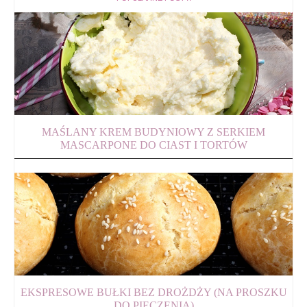
MAŚLANY KREM BUDYNIOWY Z SERKIEM
MASCARPONE DO CIAST I TORTÓW
EKSPRESOWE BUŁKI BEZ DROŻDŻY (NA PROSZKU
DO PIECZENIA)