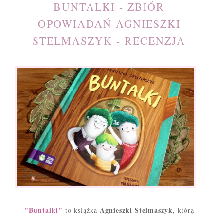
BUNTALKI - ZBIÓR
OPOWIADAŃ AGNIESZKI
STELMASZYK - RECENZJA
"Buntalki"
Agnieszki Stelmaszyk
to książka
, którą