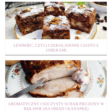
LENIWIEC, CZYLI CZEKOLADOWE CIASTO Z
JABŁKAMI
AROMATYCZNY I SOCZYSTY SCHAB PIECZONY W
RĘKAWIE (NA OBIAD I KANAPKĘ)