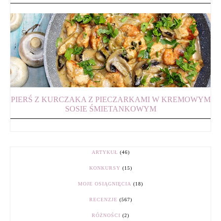
PIERŚ Z KURCZAKA Z PIECZARKAMI W KREMOWYM
SOSIE ŚMIETANKOWYM
ARTYKUŁ
(46)
KONKURSY
(15)
MOJE OSIĄGNIĘCIA
(18)
RECENZJE
(567)
RÓŻNOŚCI
(2)