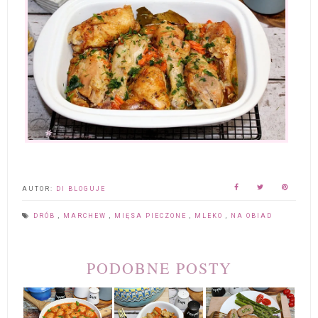
AUTOR:
DI BLOGUJE
DRÓB
,
MARCHEW
,
MIĘSA PIECZONE
,
MLEKO
,
NA OBIAD
PODOBNE POSTY