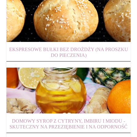
EKSPRESOWE BUŁKI BEZ DROŻDŻY (NA PROSZKU
DO PIECZENIA)
DOMOWY SYROP Z CYTRYNY, IMBIRU I MIODU -
SKUTECZNY NA PRZEZIĘBIENIE I NA ODPORNOŚĆ