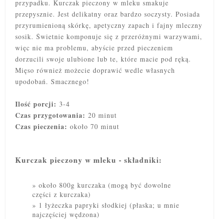
przypadku. Kurczak pieczony w mleku smakuje
przepysznie. Jest delikatny oraz bardzo soczysty.
Posiada
przyrumienioną skórkę, apetyczny zapach i fajny mleczny
sosik. Świetnie komponuje się z przeróżnymi warzywami,
więc nie ma problemu, abyście przed pieczeniem
dorzucili swoje ulubione lub te, które macie pod ręką.
Mięso również możecie doprawić wedle własnych
upodobań. Smacznego!
Ilość porcji:
3-4
Czas przygotowania:
20 minut
Czas pieczenia:
około 70 minut
Kurczak pieczony w mleku - składniki:
około 800g kurczaka (mogą być dowolne
części z kurczaka)
1 łyżeczka papryki słodkiej (płaska; u mnie
najczęściej wędzona)