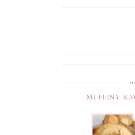
śr
MUFFINY KA