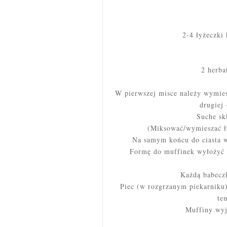
2-4 łyżeczki 
2 herba
W pierwszej misce należy wymies
drugiej 
Suche sk
(Miksować/wymieszać łyż
Na samym końcu do ciasta w
Formę do muffinek wyłożyć p
Każdą babeczk
Piec (w rozgrzanym piekarniku)
te
Muffiny wyją