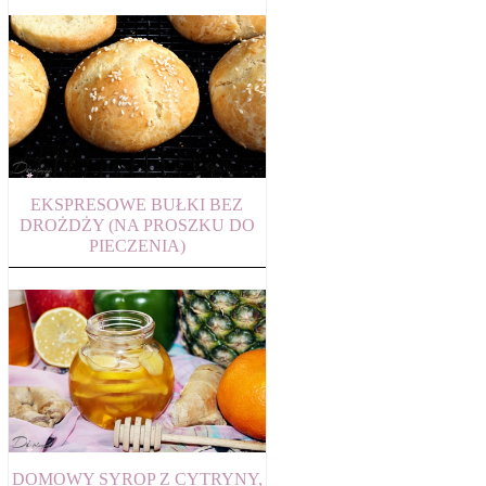
EKSPRESOWE BUŁKI BEZ
DROŻDŻY (NA PROSZKU DO
PIECZENIA)
DOMOWY SYROP Z CYTRYNY,