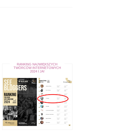
RANKING NAJWIĘKSZYCH
TWÓRCÓW INTERNETOWYCH
2024 I JA!