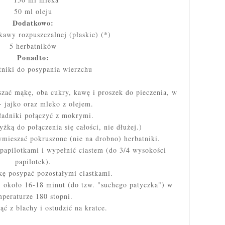
50 ml oleju
Dodatkowo:
kawy rozpuszczalnej (płaskie) (*)
5 herbatników
Ponadto:
tniki do posypania wierzchu
zać mąkę, oba cukry, kawę i proszek do pieczenia, w
- jajko oraz mleko z olejem.
ładniki połączyć z mokrymi.
ką do połączenia się całości, nie dłużej.)
mieszać pokruszone (nie na drobno) herbatniki.
apilotkami i wypełnić ciastem (do 3/4 wysokości
papilotek)
.
ę posypać pozostałymi ciastkami.
 około 16-18 minut (do tzw. "suchego patyczka") w
mperaturze 180 stopni.
ć z blachy i ostudzić na kratce.