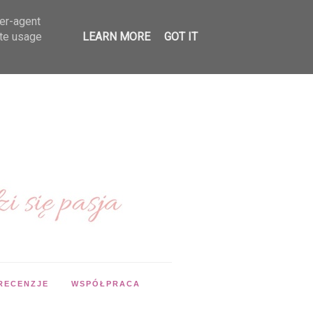
ser-agent
ate usage
LEARN MORE
GOT IT
RECENZJE
WSPÓŁPRACA