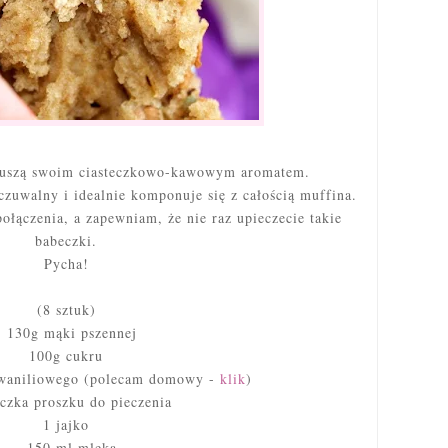
 kuszą swoim ciasteczkowo-kawowym aromatem.
zuwalny i idealnie komponuje się z całością muffina.
ołączenia, a zapewniam, że nie raz upieczecie takie
babeczki.
Pycha!
(8 sztuk)
130g mąki pszennej
100g cukru
 waniliowego (polecam domowy -
klik
)
eczka proszku do pieczenia
1 jajko
150 ml mleka