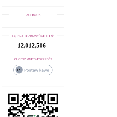
FACEBOOK:
ŁĄCZNA LICZBA WYŚWIETLEŃ:
12,012,506
CHCESZ MNIE WESPRZEĆ?