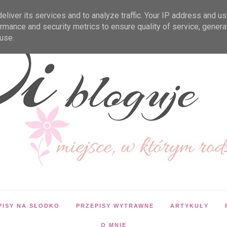
liver its services and to analyze traffic. Your IP address and u
rmance and security metrics to ensure quality of service, gener
use.
PISY NA SŁODKO
PRZEPISY WYTRAWNE
ARTYKUŁY
O MNIE